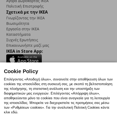
Αγορά Δωρoκάρτας IKEA
Πολιτική Επιστροφής
Σχετικά με την IKEA
Γνωρίζοντας την IKEA
Βιωσιμότητα
Εργασία στην IKEA
Καταστήματα
Συχνές Ερωτήσεις
Επικοινωνήστε μαζί μας
IKEA in Store App:
Cookie Policy
Follow us:
Επιλέγοντας «Αποδοχή όλων», συναινείτε στην αποθήκευση όλων των
cookies της ιστοσελίδας στη συσκευή σας, με σκοπό τη βελτιστοποίηση
Facebook
Instagram
TikTok
Youtube
Pinterest
Twitter
της πλοήγησης, τη στατιστική ανάλυση και την υποστήριξη των
διαφημιστικών μας ενεργειών. Επιλέγοντας «Απόρριψη όλων»,
αποθηκεύονται μόνο τα cookies που είναι αναγκαία για τη λειτουργία
της ιστοσελίδας. Μπορείτε να διαχειριστείτε τις προτιμήσεις σας μέσω
των «Ρυθμίσεων cookies». Για την αναλυτική Πολιτική Cookies κάντε
κλικ εδώ.