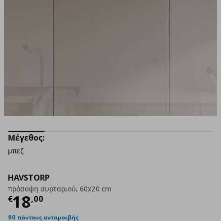
Μέγεθος:
μπεζ
HAVSTORP
πρόσοψη συρταριού, 60x20 cm
Τρέχουσα τιμή
€ 18,00
18
€
,
00
90 πόντους ανταμοιβής