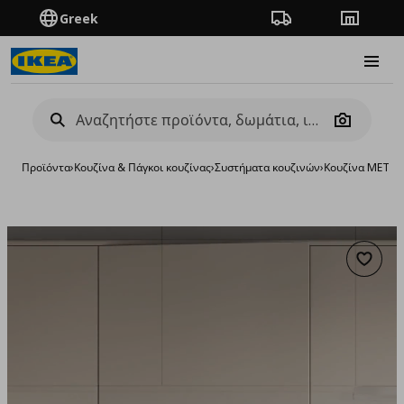
Greek
Πορεία παραγγελίας
Καταστή
Burge
Camera
Προϊόντα
›
Κουζίνα & Πάγκοι κουζίνας
›
Συστήματα κουζινών
›
Κουζίνα METO
Προσθή