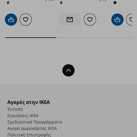
Προσθήκη στο καλάθι
Προσθήκη στα αγαπημένα
Προσθήκη στα αγαπημέν
Προσθήκη 
Πρ
Ενημέρωση διαθεσιμότητας
Back To Top
Αγορές στην IKEA
Έντυπα
Εγγυήσεις IKEA
Σχεδιαστικά Προγράμματα
Αγορά Δωρoκάρτας IKEA
Πολιτική Επιστροφής