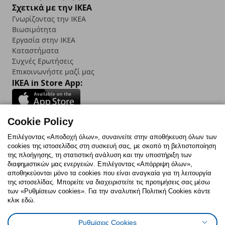
Σχετικά με την IKEA
Γνωρίζοντας την IKEA
Βιωσιμότητα
Εργασία στην IKEA
Καταστήματα
Συχνές Ερωτήσεις
Επικοινωνήστε μαζί μας
IKEA in Store App:
Cookie Policy
Follow us:
Επιλέγοντας «Αποδοχή όλων», συναινείτε στην αποθήκευση όλων των
cookies της ιστοσελίδας στη συσκευή σας, με σκοπό τη βελτιστοποίηση
Facebook
Instagram
TikTok
Youtube
Pinterest
Twitter
της πλοήγησης, τη στατιστική ανάλυση και την υποστήριξη των
διαφημιστικών μας ενεργειών. Επιλέγοντας «Απόρριψη όλων»,
αποθηκεύονται μόνο τα cookies που είναι αναγκαία για τη λειτουργία
της ιστοσελίδας. Μπορείτε να διαχειριστείτε τις προτιμήσεις σας μέσω
των «Ρυθμίσεων cookies». Για την αναλυτική Πολιτική Cookies κάντε
κλικ εδώ.
Πολιτική Cookies
Δήλωση ψηφιακής προσβασιμότητας
Ρυθμίσεις Cookies
Ρυθμίσεις cookies
Όροι Χρήσης