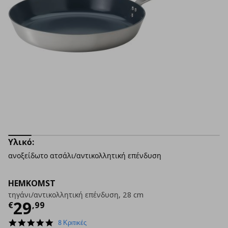
Υλικό:
ανοξείδωτο ατσάλι/αντικολλητική επένδυση
HEMKOMST
τηγάνι/αντικολλητική επένδυση, 28 cm
Τρέχουσα τιμή
€ 29,99
29
€
,
99
5.0
8 Κριτικές