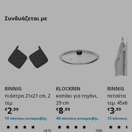
Συνδυάζεται με
RINNIG
KLOCKREN
RINNIG
πιάστρα 21x21 cm, 2
καπάκι για τηγάνι,
πετσέτα κο
τεμ.
29 cm
τεμ. 45x60
Τρέχουσα τιμή
Τρέχουσα τιμή
€ 2,99
Τρέχο
€ 8
2
8
3
€
,
99
€
,
99
€
,
99
10 πόντους ανταμοιβής
40 πόντους ανταμοιβής
15 πόντους α
(43)
(18)