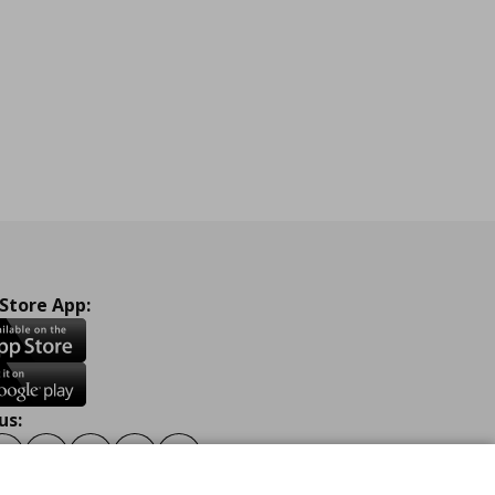
 Store App:
us:
ook
Instagram
TikTok
Youtube
Pinterest
Twitter