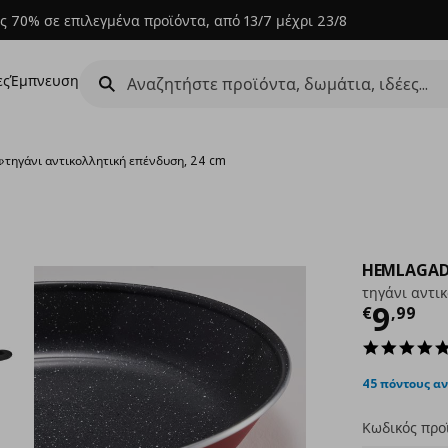
ς 70% σε επιλεγμένα προϊόντα, από 13/7 μέχρι 23/8
ες
Έμπνευση
α
›
τηγάνι αντικολλητική επένδυση, 24 cm
HEMLAGA
τηγάνι αντι
Τρέχ
9
€
,
99
45 πόντους α
Κωδικός προ