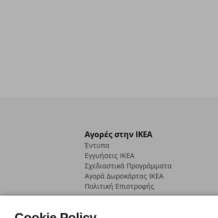
Αγορές στην IKEA
Έντυπα
Εγγυήσεις IKEA
Σχεδιαστικά Προγράμματα
Αγορά Δωρoκάρτας IKEA
Πολιτική Επιστροφής
Cookie Policy