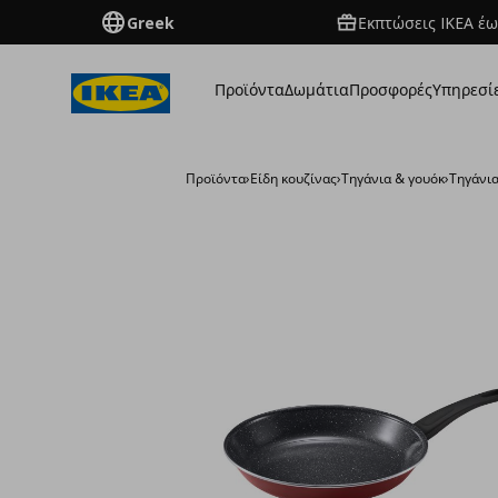
Greek
Εκπτώσεις IKEA έω
Προϊόντα
Δωμάτια
Προσφορές
Υπηρεσί
Προϊόντα
›
Είδη κουζίνας
›
Τηγάνια & γουόκ
›
Τηγάνι