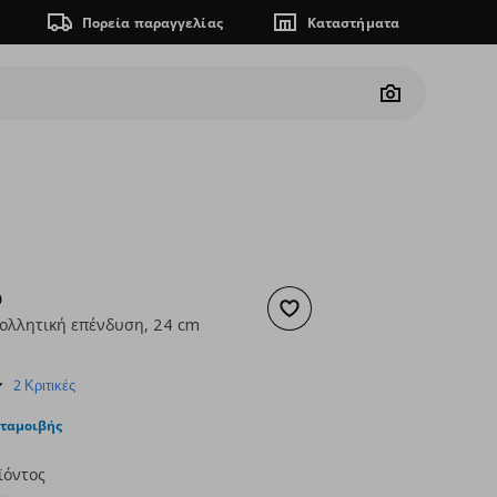
Πορεία παραγγελίας
Καταστήματα
Camera
D
Προσθήκη στα αγαπημένα
κολλητική επένδυση, 24 cm
ουσα τιμή
€ 9,99
5.0
2 Κριτικές
star
rating
νταμοιβής
ϊόντος