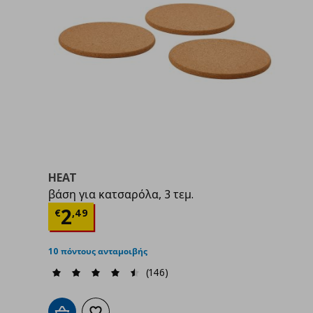
HEAT
βάση για κατσαρόλα, 3 τεμ.
9
Τρέχουσα τιμή
€ 2,49
2
€
,
49
10 πόντους ανταμοιβής
(146)