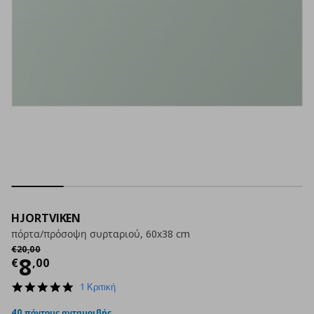
HJORTVIKEN
πόρτα/πρόσοψη συρταριού, 60x38 cm
Αρχική τιμή
€ 20,00
€
20
,
00
Τρέχουσα τιμή
€ 8,00
8
€
,
00
5.0
1 Κριτική
star
rating
40 πόντους ανταμοιβής