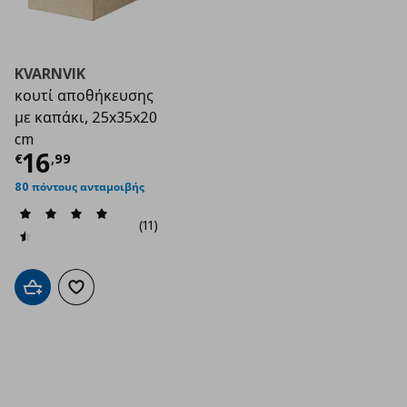
KVARNVIK
κουτί αποθήκευσης
με καπάκι, 25x35x20
cm
Τρέχουσα τιμή
€ 16,99
16
€
,
99
80 πόντους ανταμοιβής
(11)
Προσθήκη στο καλάθι
Προσθήκη στα αγαπημένα