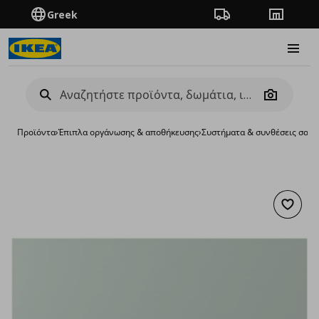
Greek
Πορεία παραγγελίας
Καταστή
Burge
Camera
Προϊόντα
›
Έπιπλα οργάνωσης & αποθήκευσης
›
Συστήματα & συνθέσεις σαλο
Προσθή