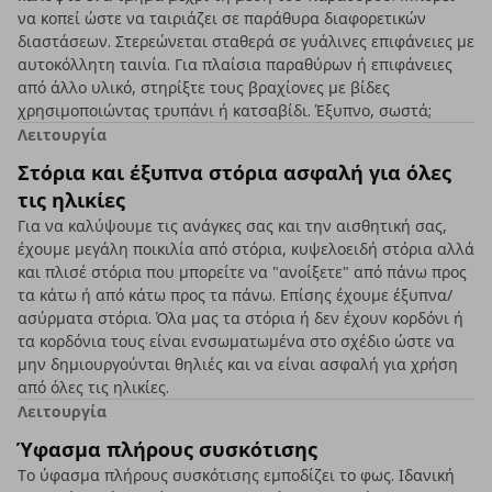
να κοπεί ώστε να ταιριάζει σε παράθυρα διαφορετικών
διαστάσεων. Στερεώνεται σταθερά σε γυάλινες επιφάνειες με
αυτοκόλλητη ταινία. Για πλαίσια παραθύρων ή επιφάνειες
από άλλο υλικό, στηρίξτε τους βραχίονες με βίδες
χρησιμοποιώντας τρυπάνι ή κατσαβίδι. Έξυπνο, σωστά;
Λειτουργία
Στόρια και έξυπνα στόρια ασφαλή για όλες
τις ηλικίες
Για να καλύψουμε τις ανάγκες σας και την αισθητική σας,
έχουμε μεγάλη ποικιλία από στόρια, κυψελοειδή στόρια αλλά
και πλισέ στόρια που μπορείτε να "ανοίξετε" από πάνω προς
τα κάτω ή από κάτω προς τα πάνω. Επίσης έχουμε έξυπνα/
ασύρματα στόρια. Όλα μας τα στόρια ή δεν έχουν κορδόνι ή
τα κορδόνια τους είναι ενσωματωμένα στο σχέδιο ώστε να
μην δημιουργούνται θηλιές και να είναι ασφαλή για χρήση
από όλες τις ηλικίες.
Λειτουργία
Ύφασμα πλήρους συσκότισης
Το ύφασμα πλήρους συσκότισης εμποδίζει το φως. Ιδανική