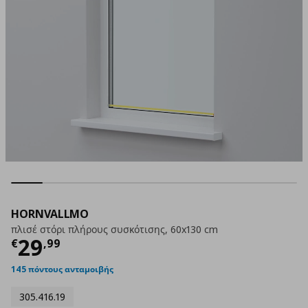
HORNVALLMO
πλισέ στόρι πλήρους συσκότισης, 60x130 cm
Τρέχουσα τιμή
€ 29,99
29
€
,
99
145 πόντους ανταμοιβής
305.416.19