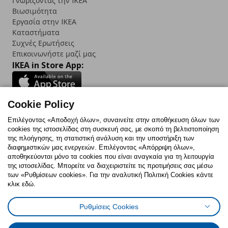
Γνωρίζοντας την IKEA
Βιωσιμότητα
Εργασία στην IKEA
Καταστήματα
Συχνές Ερωτήσεις
Επικοινωνήστε μαζί μας
IKEA in Store App:
Cookie Policy
Follow us:
Επιλέγοντας «Αποδοχή όλων», συναινείτε στην αποθήκευση όλων των
cookies της ιστοσελίδας στη συσκευή σας, με σκοπό τη βελτιστοποίηση
Facebook
Instagram
TikTok
Youtube
Pinterest
Twitter
της πλοήγησης, τη στατιστική ανάλυση και την υποστήριξη των
διαφημιστικών μας ενεργειών. Επιλέγοντας «Απόρριψη όλων»,
αποθηκεύονται μόνο τα cookies που είναι αναγκαία για τη λειτουργία
της ιστοσελίδας. Μπορείτε να διαχειριστείτε τις προτιμήσεις σας μέσω
των «Ρυθμίσεων cookies». Για την αναλυτική Πολιτική Cookies κάντε
κλικ εδώ.
Πολιτική Cookies
Δήλωση ψηφιακής προσβασιμότητας
Ρυθμίσεις Cookies
Ρυθμίσεις cookies
Όροι Χρήσης
Γενική Πολιτική Προσωπικών Δεδομένων