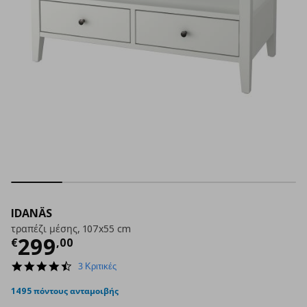
IDANÄS
τραπέζι μέσης, 107x55 cm
Τρέχουσα τιμή
€ 299,00
299
€
,
00
4.7
3 Κριτικές
star
rating
1495 πόντους ανταμοιβής