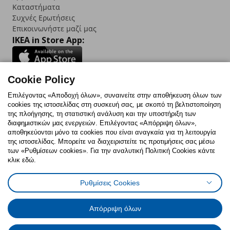
Καταστήματα
Συχνές Ερωτήσεις
Επικοινωνήστε μαζί μας
IKEA in Store App:
Cookie Policy
Follow us:
Επιλέγοντας «Αποδοχή όλων», συναινείτε στην αποθήκευση όλων των
cookies της ιστοσελίδας στη συσκευή σας, με σκοπό τη βελτιστοποίηση
Facebook
Instagram
TikTok
Youtube
Pinterest
Twitter
της πλοήγησης, τη στατιστική ανάλυση και την υποστήριξη των
διαφημιστικών μας ενεργειών. Επιλέγοντας «Απόρριψη όλων»,
αποθηκεύονται μόνο τα cookies που είναι αναγκαία για τη λειτουργία
της ιστοσελίδας. Μπορείτε να διαχειριστείτε τις προτιμήσεις σας μέσω
των «Ρυθμίσεων cookies». Για την αναλυτική Πολιτική Cookies κάντε
κλικ εδώ.
Πολιτική Cookies
Δήλωση ψηφιακής προσβασιμότητας
Ρυθμίσεις Cookies
Ρυθμίσεις cookies
Όροι Χρήσης
Γενική Πολιτική Προσωπικών Δεδομένων
Πολιτική Προσωπικών Δεδομένων για ΙΚΕΑ.gr
Απόρριψη όλων
Κώδικας Καταναλωτικής Δεοντολογίας