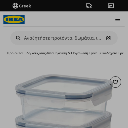
Greek
Πορεία παραγγελίας
Καταστή
Burge
Camera
Προϊόντα
›
Είδη κουζίνας
›
Αποθήκευση & Οργάνωση Τροφίμων
›
Δοχεία Τροφ
Προσθή