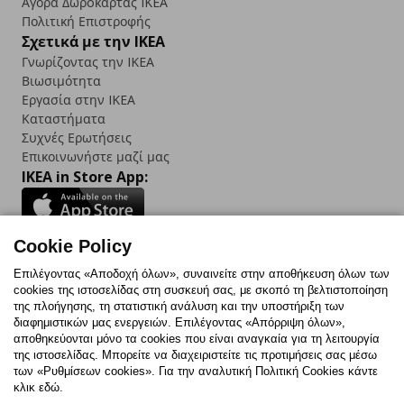
Αγορά Δωρoκάρτας IKEA
Πολιτική Επιστροφής
Σχετικά με την IKEA
Γνωρίζοντας την IKEA
Βιωσιμότητα
Εργασία στην IKEA
Καταστήματα
Συχνές Ερωτήσεις
Επικοινωνήστε μαζί μας
IKEA in Store App:
Cookie Policy
Follow us:
Επιλέγοντας «Αποδοχή όλων», συναινείτε στην αποθήκευση όλων των
cookies της ιστοσελίδας στη συσκευή σας, με σκοπό τη βελτιστοποίηση
Facebook
Instagram
TikTok
Youtube
Pinterest
Twitter
της πλοήγησης, τη στατιστική ανάλυση και την υποστήριξη των
διαφημιστικών μας ενεργειών. Επιλέγοντας «Απόρριψη όλων»,
αποθηκεύονται μόνο τα cookies που είναι αναγκαία για τη λειτουργία
της ιστοσελίδας. Μπορείτε να διαχειριστείτε τις προτιμήσεις σας μέσω
των «Ρυθμίσεων cookies». Για την αναλυτική Πολιτική Cookies κάντε
κλικ εδώ.