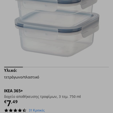
Υλικό:
τετράγωνο/πλαστικό
IKEA 365+
δοχείο αποθήκευσης τροφίμων, 3 τεμ. 750 ml
Τρέχουσα τιμή
€ 7,49
7
€
,
49
4.7
31 Κριτικές