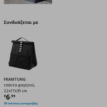
Συνδυάζεται με
FRAMTUNG
τσάντα φαγητού,
22x17x35 cm
Τρέχουσα τιμή
€ 6,99
6
€
,
99
30 πόντους ανταμοιβής