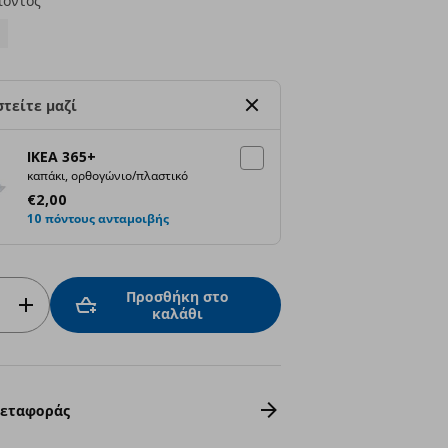
ϊόντος
τείτε μαζί
IKEA 365+
καπάκι, ορθογώνιο/πλαστικό
Τρέχουσα τιμή
€ 2,00
€
2
,
00
10 πόντους ανταμοιβής
Προσθήκη στο
καλάθι
Μεταφοράς