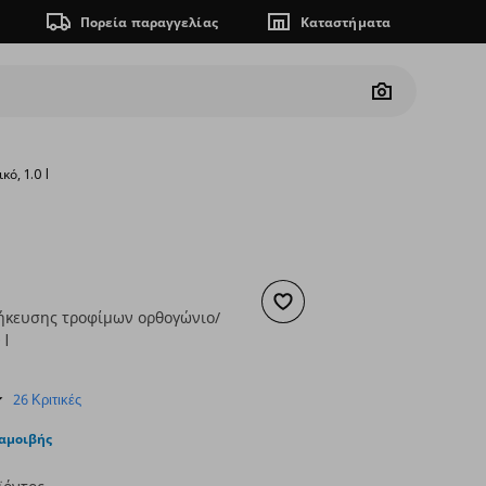
Πορεία παραγγελίας
Καταστήματα
Camera
ό, 1.0 l
Προσθήκη στα αγαπημένα
ήκευσης τροφίμων ορθογώνιο/
 l
ουσα τιμή
€ 1,49
4.7
26 Κριτικές
star
rating
ταμοιβής