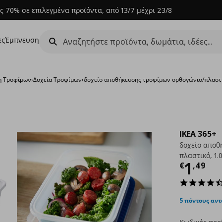
ς 70% σε επιλεγμένα προϊόντα, από 13/7 μέχρι 23/8
ες
Έμπνευση
η Τροφίμων
›
Δοχεία Τροφίμων
›
δοχείο αποθήκευσης τροφίμων ορθογώνιο/πλαστικ
IKEA 365+
δοχείο αποθ
πλαστικό, 1.0
Τρέχ
1
€
,
49
5 πόντους αν