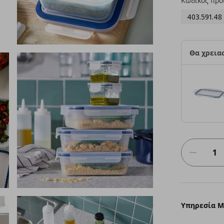
Κωδικός προ
403.591.48
Θα χρειασ
Υπηρεσία 