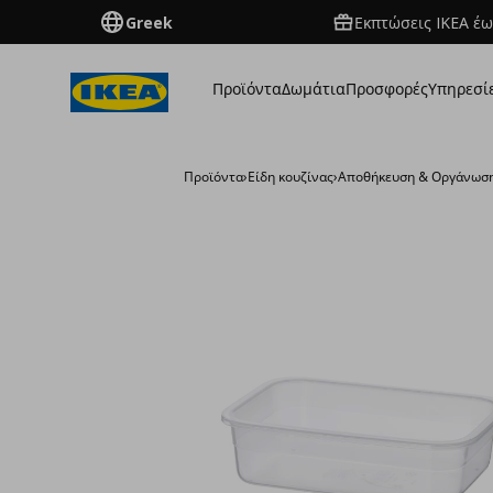
Greek
Εκπτώσεις IKEA έω
Προϊόντα
Δωμάτια
Προσφορές
Υπηρεσί
Προϊόντα
›
Είδη κουζίνας
›
Αποθήκευση & Οργάνωσ