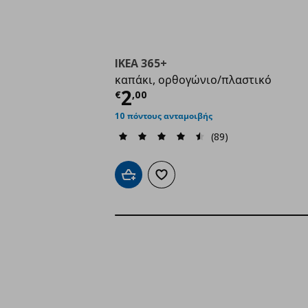
IKEA 365+
καπάκι, ορθογώνιο/πλαστικό
Τρέχουσα τιμή
€ 2,0
2
€
,
00
10 πόντους ανταμοιβής
(89)
Προσθήκη στο καλάθι
Προσθήκη στα αγαπημένα