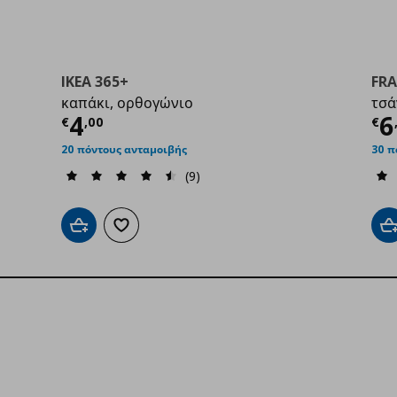
IKEA 365+
FR
καπάκι, ορθογώνιο
τσά
0
Τρέχουσα τιμή
€ 4,00
Τ
4
6
€
,
00
€
20 πόντους ανταμοιβής
30 π
(9)
Προσθήκη στο καλάθι
Προσθήκη στα αγαπημένα
Π