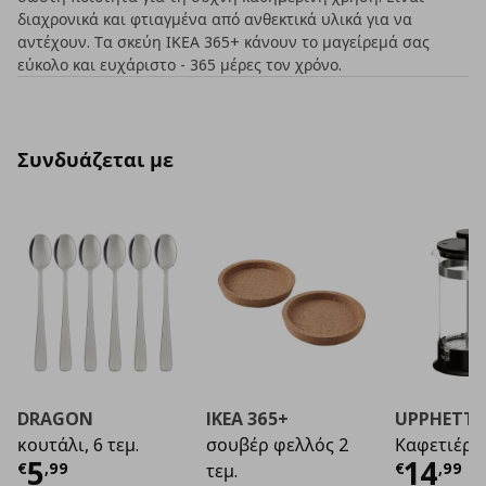
διαχρονικά και φτιαγμένα από ανθεκτικά υλικά για να
αντέχουν. Τα σκεύη ΙΚΕΑ 365+ κάνουν το μαγείρεμά σας
εύκολο και ευχάριστο - 365 μέρες τον χρόνο.
Συνδυάζεται με
DRAGON
IKEA 365+
UPPHETTA
κουτάλι, 6 τεμ.
σουβέρ φελλός 2
Καφετιέρα
Τρέχουσα τιμή
€ 5,99
Τρέχο
5
14
€
,
99
€
,
99
τεμ.