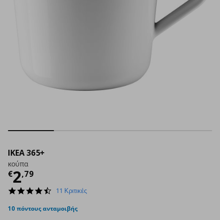
IKEA 365+
κούπα
Τρέχουσα τιμή
€ 2,79
2
€
,
79
4.6
11 Κριτικές
star
rating
10 πόντους ανταμοιβής