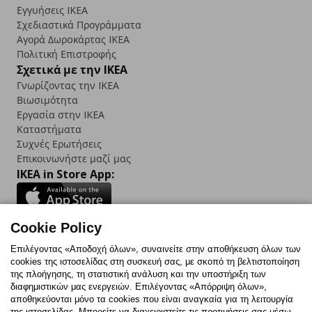
Εγγυήσεις IKEA
Σχεδιαστικά Προγράμματα
Αγορά Δωρoκάρτας IKEA
Πολιτική Επιστροφής
Σχετικά με την IKEA
Γνωρίζοντας την IKEA
Βιωσιμότητα
Εργασία στην IKEA
Καταστήματα
Συχνές Ερωτήσεις
Επικοινωνήστε μαζί μας
IKEA in Store App:
Cookie Policy
Follow us:
Επιλέγοντας «Αποδοχή όλων», συναινείτε στην αποθήκευση όλων των
cookies της ιστοσελίδας στη συσκευή σας, με σκοπό τη βελτιστοποίηση
Facebook
Instagram
TikTok
Youtube
Pinterest
Twitter
της πλοήγησης, τη στατιστική ανάλυση και την υποστήριξη των
διαφημιστικών μας ενεργειών. Επιλέγοντας «Απόρριψη όλων»,
αποθηκεύονται μόνο τα cookies που είναι αναγκαία για τη λειτουργία
της ιστοσελίδας. Μπορείτε να διαχειριστείτε τις προτιμήσεις σας μέσω