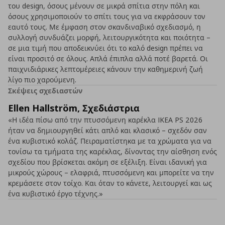
του design, όσους μένουν σε μικρά σπίτια στην πόλη και
όσους χρησιμοποιούν το σπίτι τους για να εκφράσουν τον
εαυτό τους. Με έμφαση στον σκανδιναβικό σχεδιασμό, η
συλλογή συνδυάζει μορφή, λειτουργικότητα και ποιότητα –
σε μια τιμή που αποδεικνύει ότι το καλό design πρέπει να
είναι προσιτό σε όλους. Απλά έπιπλα αλλά ποτέ βαρετά. Οι
παιχνιδιάρικες λεπτομέρειες κάνουν την καθημερινή ζωή
λίγο πιο χαρούμενη.
Σκέψεις σχεδιαστών
Ellen Hallström, Σχεδιάστρια
«Η ιδέα πίσω από την πτυσσόμενη καρέκλα IKEA PS 2026
ήταν να δημιουργηθεί κάτι απλό και κλασικό – σχεδόν σαν
ένα κυβιστικό κολάζ. Πειραματίστηκα με τα χρώματα για να
τονίσω τα τμήματα της καρέκλας, δίνοντας την αίσθηση ενός
σχεδίου που βρίσκεται ακόμη σε εξέλιξη. Είναι ιδανική για
μικρούς χώρους – ελαφριά, πτυσσόμενη και μπορείτε να την
κρεμάσετε στον τοίχο. Και όταν το κάνετε, λειτουργεί και ως
ένα κυβιστικό έργο τέχνης.»