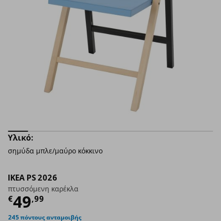
Υλικό:
σημύδα μπλε/μαύρο κόκκινο
IKEA PS 2026
πτυσσόμενη καρέκλα
Τρέχουσα τιμή
€ 49,99
49
€
,
99
245 πόντους ανταμοιβής