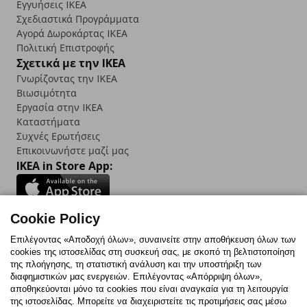
Εγγυήσεις IKEA
Σχεδιαστικά Προγράμματα
Αγορά Δωρoκάρτας IKEA
Πολιτική Επιστροφής
Σχετικά με την IKEA
Γνωρίζοντας την IKEA
Βιωσιμότητα
Εργασία στην IKEA
Καταστήματα
Συχνές Ερωτήσεις
Επικοινωνήστε μαζί μας
IKEA in Store App:
Cookie Policy
Follow us:
Επιλέγοντας «Αποδοχή όλων», συναινείτε στην αποθήκευση όλων των
cookies της ιστοσελίδας στη συσκευή σας, με σκοπό τη βελτιστοποίηση
Facebook
Instagram
TikTok
Youtube
Pinterest
Twitter
της πλοήγησης, τη στατιστική ανάλυση και την υποστήριξη των
διαφημιστικών μας ενεργειών. Επιλέγοντας «Απόρριψη όλων»,
αποθηκεύονται μόνο τα cookies που είναι αναγκαία για τη λειτουργία
της ιστοσελίδας. Μπορείτε να διαχειριστείτε τις προτιμήσεις σας μέσω