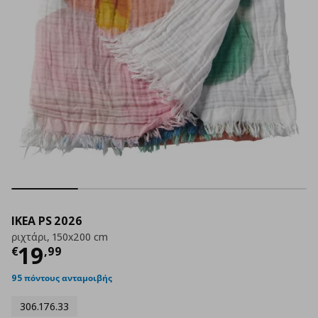
IKEA PS 2026
ριχτάρι, 150x200 cm
Τρέχουσα τιμή
€ 19,99
19
€
,
99
95 πόντους ανταμοιβής
306.176.33