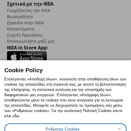
Σχετικά με την IKEA
Γνωρίζοντας την IKEA
Βιωσιμότητα
Εργασία στην IKEA
Καταστήματα
Συχνές Ερωτήσεις
Επικοινωνήστε μαζί μας
IKEA in Store App:
Cookie Policy
Follow us:
Επιλέγοντας «Αποδοχή όλων», συναινείτε στην αποθήκευση όλων των
cookies της ιστοσελίδας στη συσκευή σας, με σκοπό τη βελτιστοποίηση
Facebook
Instagram
TikTok
Youtube
Pinterest
Twitter
της πλοήγησης, τη στατιστική ανάλυση και την υποστήριξη των
διαφημιστικών μας ενεργειών. Επιλέγοντας «Απόρριψη όλων»,
αποθηκεύονται μόνο τα cookies που είναι αναγκαία για τη λειτουργία
της ιστοσελίδας. Μπορείτε να διαχειριστείτε τις προτιμήσεις σας μέσω
των «Ρυθμίσεων cookies». Για την αναλυτική Πολιτική Cookies κάντε
κλικ εδώ.
Πολιτική Cookies
Δήλωση ψηφιακής προσβασιμότητας
Ρυθμίσεις Cookies
Ρυθμίσεις cookies
Όροι Χρήσης