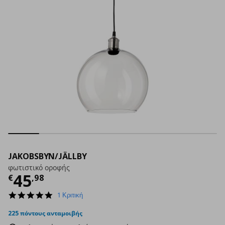
JAKOBSBYN/JÄLLBY
φωτιστικό οροφής
Τρέχουσα τιμή
€ 45,98
45
€
,
98
5.0
1 Κριτική
star
rating
225 πόντους ανταμοιβής