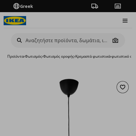
Greek
Πορεία παραγγελίας
Καταστή
Burge
Camera
Προϊόντα
›
Φωτισμός
›
Φωτισμός οροφής
›
Κρεμαστά φωτιστικά
›
φωτιστικό ορ
Προσθή