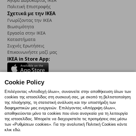
Αγορά Δωρoκάρτας IKEA
Πολιτική Επιστροφής
Σχετικά με την IKEA
Γνωρίζοντας την IKEA
Βιωσιμότητα
Εργασία στην IKEA
Καταστήματα
Συχνές Ερωτήσεις
Επικοινωνήστε μαζί μας
IKEA in Store App:
Cookie Policy
Follow us:
Επιλέγοντας «Αποδοχή όλων», συναινείτε στην αποθήκευση όλων των
cookies της ιστοσελίδας στη συσκευή σας, με σκοπό τη βελτιστοποίηση
Facebook
Instagram
TikTok
Youtube
Pinterest
Twitter
της πλοήγησης, τη στατιστική ανάλυση και την υποστήριξη των
διαφημιστικών μας ενεργειών. Επιλέγοντας «Απόρριψη όλων»,
αποθηκεύονται μόνο τα cookies που είναι αναγκαία για τη λειτουργία
της ιστοσελίδας. Μπορείτε να διαχειριστείτε τις προτιμήσεις σας μέσω
των «Ρυθμίσεων cookies». Για την αναλυτική Πολιτική Cookies κάντε
κλικ εδώ.