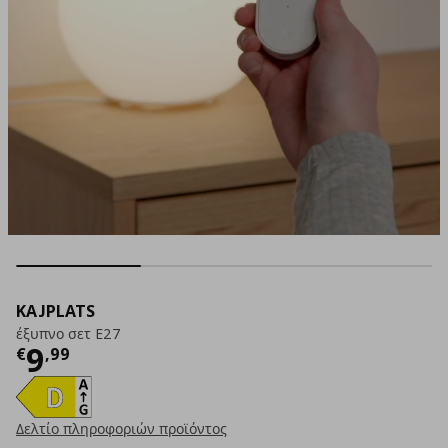
KAJPLATS
έξυπνο σετ E27
Τρέχουσα τιμή
€ 9,99
9
€
,
99
Δελτίο πληροφοριών προϊόντος