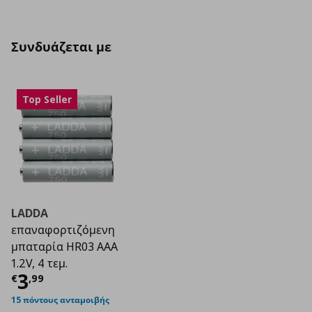
Συνδυάζεται με
Top Seller
LADDA
επαναφορτιζόμενη
μπαταρία HR03 AAA
1.2V, 4 τεμ.
Τρέχουσα τιμή
€ 3,99
3
€
,
99
15 πόντους ανταμοιβής