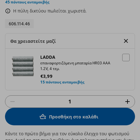
45 πόντους ανταμοιβής
Η πύλη δικτύου πωλείται χωριστά.
606.114.46
Θα χρειαστείτε μαζί
LADDA
επαναφορτιζόμενη μπαταρία HR03 AAA
1.2V, 4 τεμ.
Τρέχουσα τιμή
€ 3,99
€
3
,
99
15 πόντους ανταμοιβής
Προσθήκη στο καλάθι
Κάντε το πρώτο βήμα για τον εύκολο έλεγχο του φωτισμού