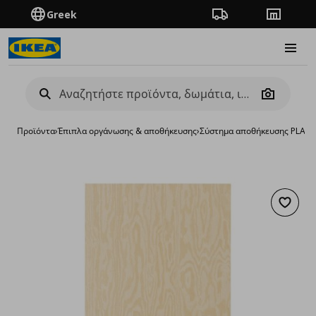
Greek
Πορεία παραγγελίας
Καταστή
Burge
Camera
Προϊόντα
›
Έπιπλα οργάνωσης & αποθήκευσης
›
Σύστημα αποθήκευσης PLAT
Προσθή