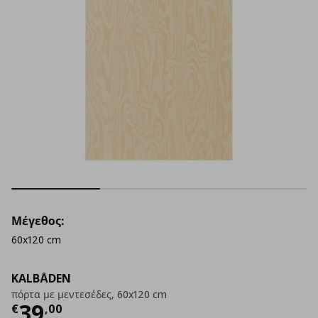
Μέγεθος:
60x120 cm
KALBÅDEN
πόρτα με μεντεσέδες, 60x120 cm
Τρέχουσα τιμή
€ 39,00
39
€
,
00