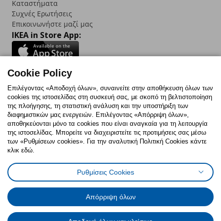
Καταστήματα
Συχνές Ερωτήσεις
Επικοινωνήστε μαζί μας
IKEA in Store App:
Cookie Policy
Follow us:
Επιλέγοντας «Αποδοχή όλων», συναινείτε στην αποθήκευση όλων των
cookies της ιστοσελίδας στη συσκευή σας, με σκοπό τη βελτιστοποίηση
Facebook
Instagram
TikTok
Youtube
Pinterest
Twitter
της πλοήγησης, τη στατιστική ανάλυση και την υποστήριξη των
διαφημιστικών μας ενεργειών. Επιλέγοντας «Απόρριψη όλων»,
αποθηκεύονται μόνο τα cookies που είναι αναγκαία για τη λειτουργία
της ιστοσελίδας. Μπορείτε να διαχειριστείτε τις προτιμήσεις σας μέσω
των «Ρυθμίσεων cookies». Για την αναλυτική Πολιτική Cookies κάντε
κλικ εδώ.
Πολιτική Cookies
Δήλωση ψηφιακής προσβασιμότητας
Ρυθμίσεις Cookies
Ρυθμίσεις cookies
Όροι Χρήσης
Γενική Πολιτική Προσωπικών Δεδομένων
Πολιτική Προσωπικών Δεδομένων για ΙΚΕΑ.gr
Απόρριψη όλων
Κώδικας Καταναλωτικής Δεοντολογίας