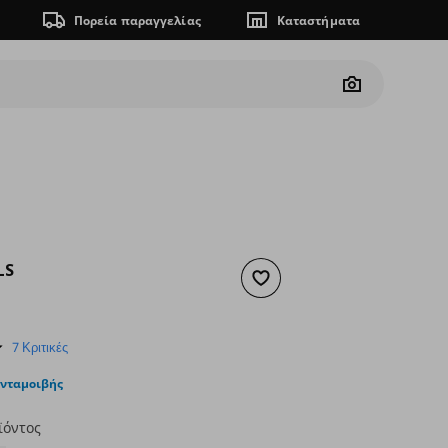
Πορεία παραγγελίας
Καταστήματα
Camera
LS
Προσθήκη στα αγαπημένα
ουσα τιμή
€ 22,00
4.9
7 Κριτικές
star
rating
ανταμοιβής
ϊόντος