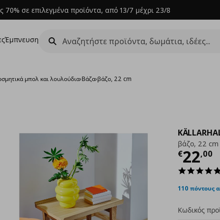
ς 70% σε επιλεγμένα προϊόντα, από 13/7 μέχρι 23/8
ες
Έμπνευση
οσμητικά μπολ και λουλούδια
›
Βάζα
›
βάζο, 22 cm
KÄLLARHA
βάζο, 22 cm
Τρέχ
22
€
,
00
110 πόντους 
Κωδικός προ