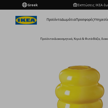
Greek
Εκπτώσεις IKEA έω
Προϊόντα
Δωμάτια
Προσφορές
Υπηρεσί
Προϊόντα
›
Διακοσμητικά, Κεριά & Φυτά
›
Βάζα, διακ