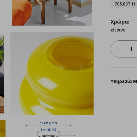
705.837.11
Χρώμα:
κίτρινο
Υπηρεσία 