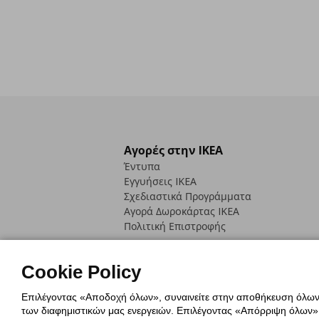
Αγορές στην IKEA
Έντυπα
Εγγυήσεις IKEA
Σχεδιαστικά Προγράμματα
Αγορά Δωρoκάρτας IKEA
Πολιτική Επιστροφής
Cookie Policy
Επιλέγοντας «Αποδοχή όλων», συναινείτε στην αποθήκευση όλων τ
των διαφημιστικών μας ενεργειών. Επιλέγοντας «Απόρριψη όλων», α