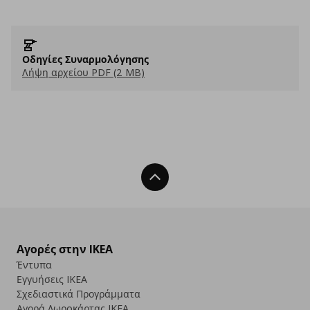
Οδηγίες Συναρμολόγησης
Λήψη αρχείου PDF (2 MB)
Back To Top
Αγορές στην IKEA
Έντυπα
Εγγυήσεις IKEA
Σχεδιαστικά Προγράμματα
Αγορά Δωρoκάρτας IKEA