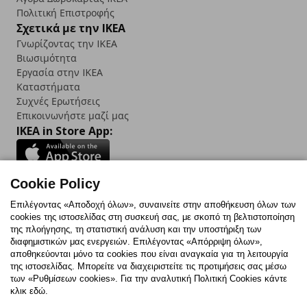
Πολιτική Επιστροφής
Σχετικά με την IKEA
Γνωρίζοντας την IKEA
Βιωσιμότητα
Εργασία στην IKEA
Καταστήματα
Συχνές Ερωτήσεις
Επικοινωνήστε μαζί μας
IKEA in Store App:
Cookie Policy
Follow us:
Επιλέγοντας «Αποδοχή όλων», συναινείτε στην αποθήκευση όλων των
cookies της ιστοσελίδας στη συσκευή σας, με σκοπό τη βελτιστοποίηση
Facebook
Instagram
TikTok
Youtube
Pinterest
Twitter
της πλοήγησης, τη στατιστική ανάλυση και την υποστήριξη των
διαφημιστικών μας ενεργειών. Επιλέγοντας «Απόρριψη όλων»,
αποθηκεύονται μόνο τα cookies που είναι αναγκαία για τη λειτουργία
της ιστοσελίδας. Μπορείτε να διαχειριστείτε τις προτιμήσεις σας μέσω
των «Ρυθμίσεων cookies». Για την αναλυτική Πολιτική Cookies κάντε
κλικ εδώ.