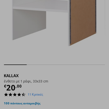
KALLAX
ένθετο με 1 ράφι, 33x33 cm
Τρέχουσα τιμή
€ 20,00
20
€
,
00
4.4
11 Κριτικές
star
rating
100 πόντους ανταμοιβής