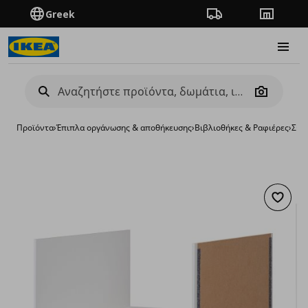
Greek
Πορεία παραγγελίας
Καταστή
Burge
Camera
Προϊόντα
›
Έπιπλα οργάνωσης & αποθήκευσης
›
Βιβλιοθήκες & Ραφιέρες
›
Σύσ
Προσθή