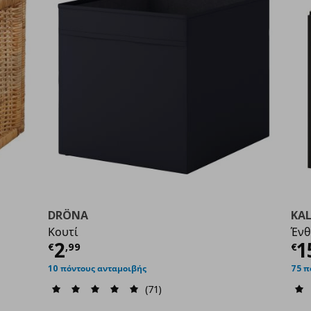
DRÖNA
KA
Κουτί
Ένθ
00
Τρέχουσα τιμή
€ 2,99
Τ
2
1
€
,
99
€
10 πόντους ανταμοιβής
75 π
(71)