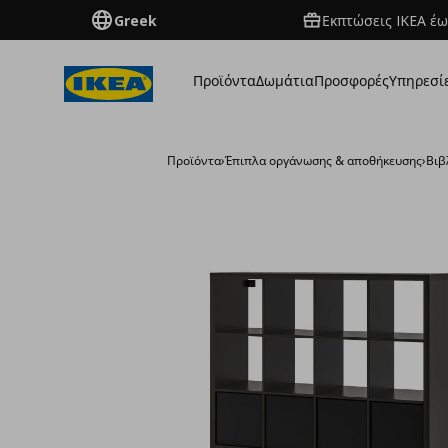
Greek
Εκπτώσεις IKEA έω
Προϊόντα
Δωμάτια
Προσφορές
Υπηρεσί
Προϊόντα
›
Έπιπλα οργάνωσης & αποθήκευσης
›
Βιβ