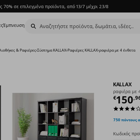
ς 70% σε επιλεγμένα προϊόντα, από 13/7 μέχρι 23/8
ες
Έμπνευση
λιοθήκες & Ραφιέρες
›
Σύστημα KALLAX
›
Ραφιέρες KALLAX
›
ραφιέρα με 4 ένθετα
KALLAX
ραφιέρα με 
Τρέχ
150
€
,
9
750 πόντους 
Κωδικός προ