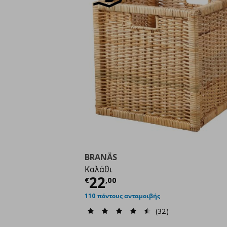
BRANÄS
Καλάθι
Τρέχουσα τιμή
€ 22,
22
€
,
00
110 πόντους ανταμοιβής
(32)