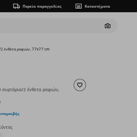
Πορεία παραγγελίας
Καταστήματα
Camera
α/2 ένθετα ραφιών, 77x77 cm
Προσθήκη στα αγαπημένα
4 συρτάρια/2 ένθετα ραφιών,
ουσα τιμή
€ 125,00
0
ανταμοιβής
ϊόντος