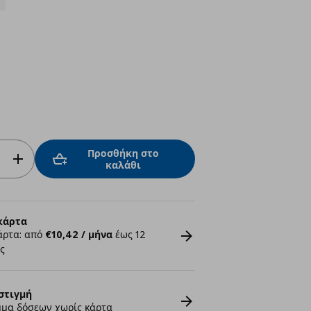
Προσθήκη στο
καλάθι
κάρτα
άρτα: από
€10,42 / μήνα
έως 12
ς
στιγμή
μα δόσεων χωρίς κάρτα