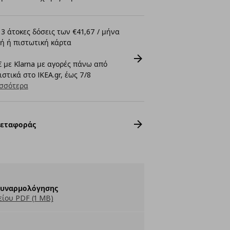
3 άτοκες δόσεις των €41,67 / μήνα
ή ή πιστωτική κάρτα
 με Klarna με αγορές πάνω από
στικά στο IKEA.gr, έως 7/8
σσότερα
Μεταφοράς
Συναρμολόγησης
ίου PDF (1 MB)