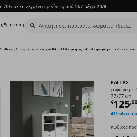
ς 70% σε επιλεγμένα προϊόντα, από 13/7 μέχρι 23/8
ες
Έμπνευση
λιοθήκες & Ραφιέρες
›
Σύστημα KALLAX
›
Ραφιέρες KALLAX
›
ραφιέρα με 4 συρτάρι
KALLAX
ραφιέρα με 
77x77 cm
Τρέχ
125
€
,
0
625 πόντους 
Κωδικός προ