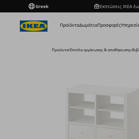
Greek
Εκπτώσεις IKEA έω
Προϊόντα
Δωμάτια
Προσφορές
Υπηρεσί
Προϊόντα
›
Έπιπλα οργάνωσης & αποθήκευσης
›
Βιβ