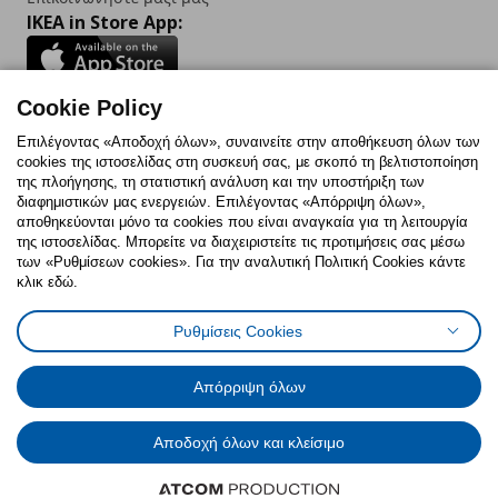
IKEA in Store App:
Cookie Policy
Follow us:
Επιλέγοντας «Αποδοχή όλων», συναινείτε στην αποθήκευση όλων των
cookies της ιστοσελίδας στη συσκευή σας, με σκοπό τη βελτιστοποίηση
Facebook
Instagram
TikTok
Youtube
Pinterest
Twitter
της πλοήγησης, τη στατιστική ανάλυση και την υποστήριξη των
διαφημιστικών μας ενεργειών. Επιλέγοντας «Απόρριψη όλων»,
αποθηκεύονται μόνο τα cookies που είναι αναγκαία για τη λειτουργία
της ιστοσελίδας. Μπορείτε να διαχειριστείτε τις προτιμήσεις σας μέσω
των «Ρυθμίσεων cookies». Για την αναλυτική Πολιτική Cookies κάντε
κλικ εδώ.
Πολιτική Cookies
Δήλωση ψηφιακής προσβασιμότητας
Ρυθμίσεις Cookies
Ρυθμίσεις cookies
Όροι Χρήσης
Γενική Πολιτική Προσωπικών Δεδομένων
Πολιτική Προσωπικών Δεδομένων για ΙΚΕΑ.gr
Απόρριψη όλων
Κώδικας Καταναλωτικής Δεοντολογίας
Αποδοχή όλων και κλείσιμο
© Inter-IKEA Systems B.V. 1999 - 2025