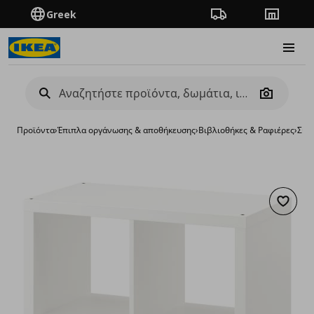
Greek
Πορεία παραγγελίας
Καταστή
Burge
Camera
Προϊόντα
›
Έπιπλα οργάνωσης & αποθήκευσης
›
Βιβλιοθήκες & Ραφιέρες
›
Σύσ
Προσθή