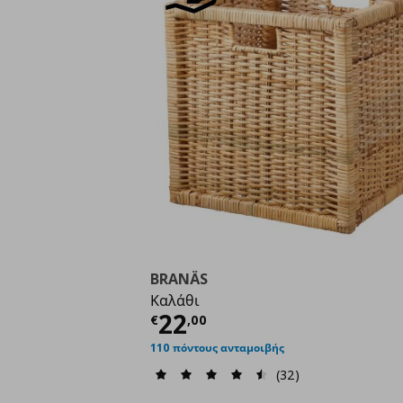
BRANÄS
Καλάθι
Τρέχουσα τιμή
€ 22,
22
€
,
00
110 πόντους ανταμοιβής
(32)