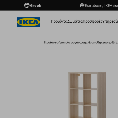
Greek
Εκπτώσεις IKEA έω
Προϊόντα
Δωμάτια
Προσφορές
Υπηρεσί
Προϊόντα
›
Έπιπλα οργάνωσης & αποθήκευσης
›
Βιβ