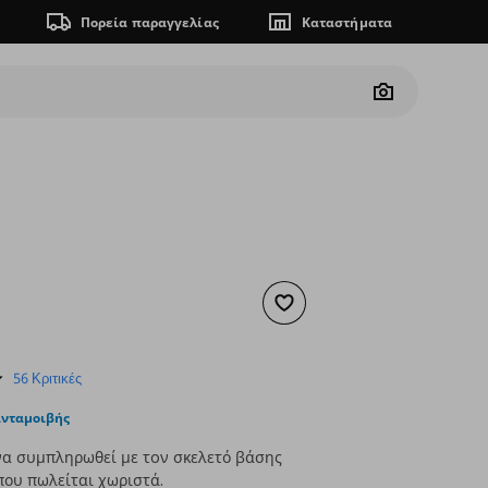
Πορεία παραγγελίας
Καταστήματα
Camera
Προσθήκη στα αγαπημένα
ουσα τιμή
€ 89,99
4.8
56 Κριτικές
star
rating
ανταμοιβής
να συμπληρωθεί με τoν σκελετό βάσης
ου πωλείται χωριστά.