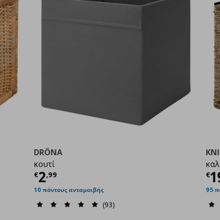
DRÖNA
KN
κουτί
καλ
00
Τρέχουσα τιμή
€ 2,99
Τ
2
1
€
,
99
€
10 πόντους ανταμοιβής
95 π
(93)