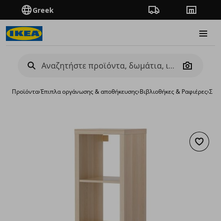
Greek
Πορεία παραγγελίας
Καταστή
Burge
Camera
Προϊόντα
›
Έπιπλα οργάνωσης & αποθήκευσης
›
Βιβλιοθήκες & Ραφιέρες
›
Σύσ
Προσθή