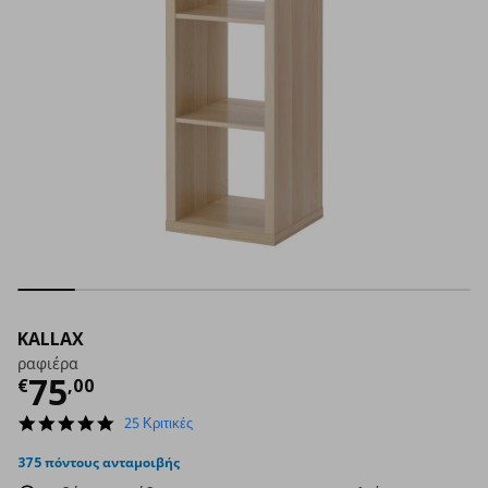
KALLAX
ραφιέρα
Τρέχουσα τιμή
€ 75,00
75
€
,
00
4.9
25 Κριτικές
star
rating
375 πόντους ανταμοιβής