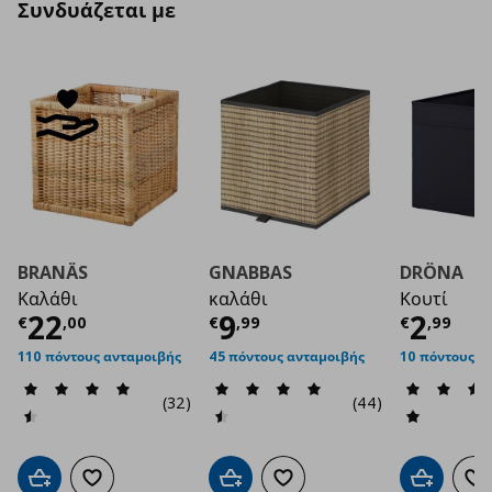
Συνδυάζεται με
BRANÄS
GNABBAS
DRÖNA
Καλάθι
καλάθι
Κουτί
Τρέχουσα τιμή
Τρέχουσα τιμή
€ 22,00
Τρέχο
€ 9
22
9
2
€
,
00
€
,
99
€
,
99
110 πόντους ανταμοιβής
45 πόντους ανταμοιβής
10 πόντους α
(32)
(44)
Προσθήκη στο καλάθι
Προσθήκη στα αγαπημένα
Προσθήκη στο καλάθι
Προσθήκη στα αγαπημένα
Προσθήκη 
Πρ