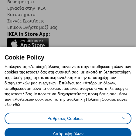
Βιωσιμότητα
Εργασία στην IKEA
Καταστήματα
Συχνές Ερωτήσεις
Επικοινωνήστε μαζί μας
IKEA in Store App:
Cookie Policy
Follow us:
Επιλέγοντας «Αποδοχή όλων», συναινείτε στην αποθήκευση όλων των
cookies της ιστοσελίδας στη συσκευή σας, με σκοπό τη βελτιστοποίηση
Facebook
Instagram
TikTok
Youtube
Pinterest
Twitter
της πλοήγησης, τη στατιστική ανάλυση και την υποστήριξη των
διαφημιστικών μας ενεργειών. Επιλέγοντας «Απόρριψη όλων»,
αποθηκεύονται μόνο τα cookies που είναι αναγκαία για τη λειτουργία
της ιστοσελίδας. Μπορείτε να διαχειριστείτε τις προτιμήσεις σας μέσω
των «Ρυθμίσεων cookies». Για την αναλυτική Πολιτική Cookies κάντε
κλικ εδώ.
Πολιτική Cookies
Δήλωση ψηφιακής προσβασιμότητας
Ρυθμίσεις Cookies
Ρυθμίσεις cookies
Όροι Χρήσης
Γενική Πολιτική Προσωπικών Δεδομένων
Πολιτική Προσωπικών Δεδομένων για ΙΚΕΑ.gr
Απόρριψη όλων