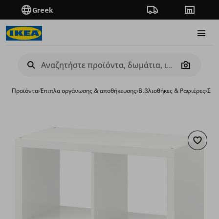
Greek
Πορεία παραγγελίας
Καταστή
Burge
Camera
Προϊόντα
›
Έπιπλα οργάνωσης & αποθήκευσης
›
Βιβλιοθήκες & Ραφιέρες
›
Σύσ
Προσθή