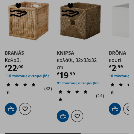
BRANÄS
KNIPSA
DRÖNA
Καλάθι
καλάθι, 32x33x32
κουτί
Τρέχουσα τιμή
€ 22,00
Τρέχο
22
2
€
,
00
€
,
99
cm
Τρέχουσα τιμή
€ 1
19
€
,
99
110 πόντους ανταμοιβής
10 πόντους α
95 πόντους ανταμοιβής
(32)
(24)
Προσθήκη στο καλάθι
Προσθήκη στα αγαπημένα
Προσθήκη 
Πρ
Προσθήκη στο καλάθι
Προσθήκη στα αγαπημένα