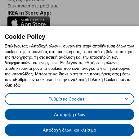
Επικοινωνήστε μαζί μας
IKEA in Store App:
Cookie Policy
Follow us:
Επιλέγοντας «Αποδοχή όλων», συναινείτε στην αποθήκευση όλων των
cookies της ιστοσελίδας στη συσκευή σας, με σκοπό τη βελτιστοποίηση
Facebook
Instagram
TikTok
Youtube
Pinterest
Twitter
της πλοήγησης, τη στατιστική ανάλυση και την υποστήριξη των
διαφημιστικών μας ενεργειών. Επιλέγοντας «Απόρριψη όλων»,
αποθηκεύονται μόνο τα cookies που είναι αναγκαία για τη λειτουργία
της ιστοσελίδας. Μπορείτε να διαχειριστείτε τις προτιμήσεις σας μέσω
των «Ρυθμίσεων cookies». Για την αναλυτική Πολιτική Cookies κάντε
κλικ εδώ.
Πολιτική Cookies
Δήλωση ψηφιακής προσβασιμότητας
Ρυθμίσεις Cookies
Ρυθμίσεις cookies
Όροι Χρήσης
Γενική Πολιτική Προσωπικών Δεδομένων
Πολιτική Προσωπικών Δεδομένων για ΙΚΕΑ.gr
Απόρριψη όλων
Κώδικας Καταναλωτικής Δεοντολογίας
Αποδοχή όλων και κλείσιμο
© Inter-IKEA Systems B.V. 1999 - 2025