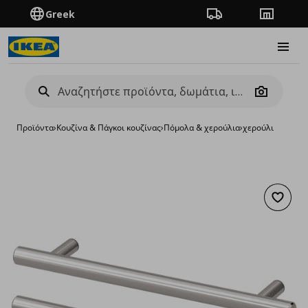
Greek
Πορεία παραγγελίας
Καταστή
Burge
Camera
Προϊόντα
›
Κουζίνα & Πάγκοι κουζίνας
›
Πόμολα & χερούλια
›
χερούλι
Προσθή