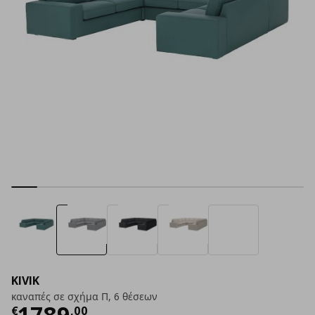
KIVIK
καναπές σε σχήμα Π, 6 θέσεων
Τρέχουσα τιμή
€ 1789,00
1789
€
,
00