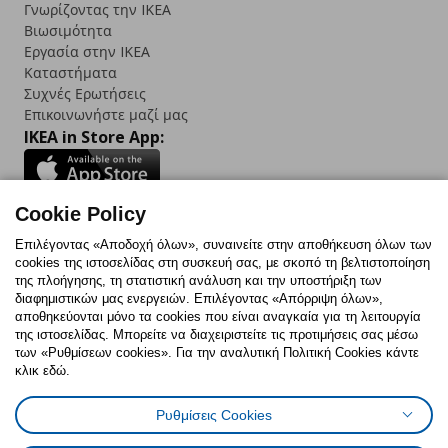
Γνωρίζοντας την IKEA
Βιωσιμότητα
Εργασία στην IKEA
Καταστήματα
Συχνές Ερωτήσεις
Επικοινωνήστε μαζί μας
IKEA in Store App:
Cookie Policy
Follow us:
Επιλέγοντας «Αποδοχή όλων», συναινείτε στην αποθήκευση όλων των
cookies της ιστοσελίδας στη συσκευή σας, με σκοπό τη βελτιστοποίηση
Facebook
Instagram
TikTok
Youtube
Pinterest
Twitter
της πλοήγησης, τη στατιστική ανάλυση και την υποστήριξη των
διαφημιστικών μας ενεργειών. Επιλέγοντας «Απόρριψη όλων»,
αποθηκεύονται μόνο τα cookies που είναι αναγκαία για τη λειτουργία
της ιστοσελίδας. Μπορείτε να διαχειριστείτε τις προτιμήσεις σας μέσω
των «Ρυθμίσεων cookies». Για την αναλυτική Πολιτική Cookies κάντε
κλικ εδώ.
Πολιτική Cookies
Δήλωση ψηφιακής προσβασιμότητας
Ρυθμίσεις Cookies
Ρυθμίσεις cookies
Όροι Χρήσης
Γενική Πολιτική Προσωπικών Δεδομένων