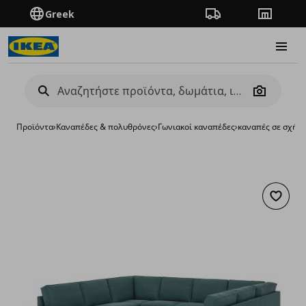
Greek
Πορεία παραγγελίας
Καταστή
Burge
Camera
Προϊόντα
›
Καναπέδες & πολυθρόνες
›
Γωνιακοί καναπέδες
›
καναπές σε σχήμα
Προσθή