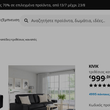
ς 70% σε επιλεγμένα προϊόντα, από 13/7 μέχρι 23/8
ες
Έμπνευση
ναπέδες
›
τριθέσιος καναπές
KIVIK
τριθέσιος κ
Τρέχ
999
€
,
0
4995 πόντους
Κωδικός προ