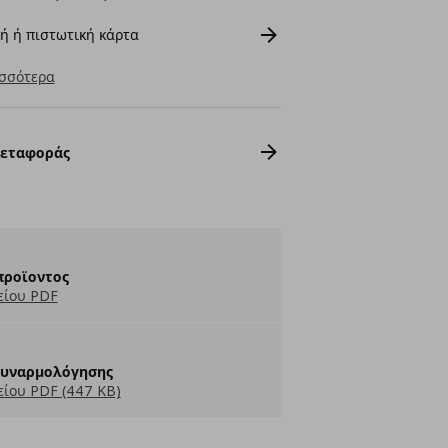
ή ή πιστωτική κάρτα
σσότερα
Μεταφοράς
προϊοντος
είου PDF
Συναρμολόγησης
ίου PDF (447 KB)