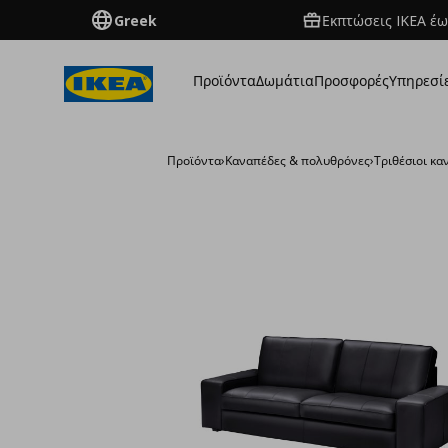
Greek
Εκπτώσεις IKEA έω
Προϊόντα
Δωμάτια
Προσφορές
Υπηρεσί
Προϊόντα
›
Καναπέδες & πολυθρόνες
›
Τριθέσιοι κα