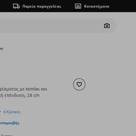
Πορεία παραγγελίας
Καταστήματα
Camera
cm
Προσθήκη στα αγαπημένα
ρίσματος με καπάκι και
κή επένδυση, 28 cm
ουσα τιμή
€ 39,99
5.0
6 Κριτικές
star
rating
ανταμοιβής