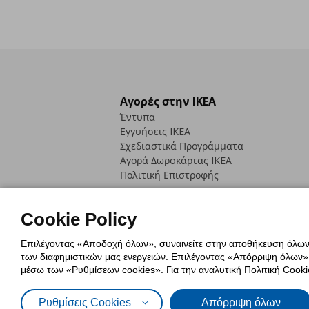
Αγορές στην IKEA
Έντυπα
Εγγυήσεις IKEA
Σχεδιαστικά Προγράμματα
Αγορά Δωρoκάρτας IKEA
Πολιτική Επιστροφής
Cookie Policy
Επιλέγοντας «Αποδοχή όλων», συναινείτε στην αποθήκευση όλων τ
των διαφημιστικών μας ενεργειών. Επιλέγοντας «Απόρριψη όλων», α
Πολιτική Cookies
Δήλωση ψηφιακή
μέσω των «Ρυθμίσεων cookies». Για την αναλυτική Πολιτική Cookie
Πολιτική Προσωπικών Δεδομένων γ
Ρυθμίσεις Cookies
Απόρριψη όλων