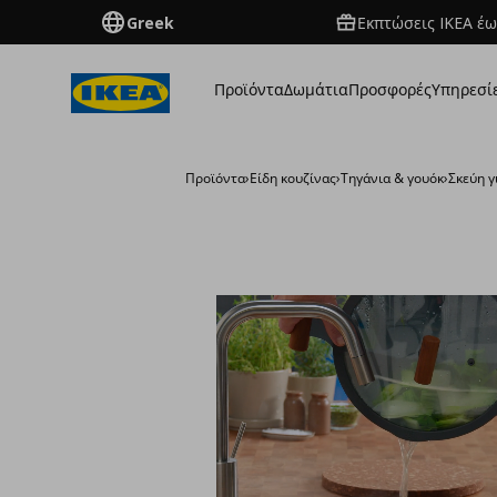
Greek
Εκπτώσεις IKEA έω
Προϊόντα
Δωμάτια
Προσφορές
Υπηρεσί
Προϊόντα
›
Είδη κουζίνας
›
Τηγάνια & γουόκ
›
Σκεύη γ