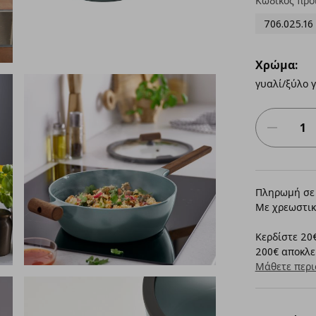
Κωδικός προ
706.025.16
Χρώμα:
γυαλί/ξύλο γ
Πληρωμή σε 
Με χρεωστικ
Κερδίστε 20€
200€ αποκλει
Μάθετε περι