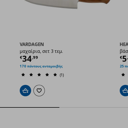
VARDAGEN
HE
μαχαίρια, σετ 3 τεμ.
βάσ
99
Τρέχουσα τιμή
€ 34,99
Τ
34
5
€
,
99
€
170 πόντους ανταμοιβής
25 π
(1)
Προσθήκη στο καλάθι
Προσθήκη στα αγαπημένα
Π