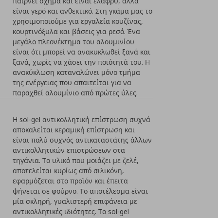
παίρνει σχήμα και είναι ελαφρύ, αλλά
είναι γερό και ανθεκτικό. Στη γκάμα μας το
χρησιμοποιούμε για εργαλεία κουζίνας,
κουρτινόξυλα και βάσεις για ρεσό. Ένα
μεγάλο πλεονέκτημα του αλουμινίου
είναι ότι μπορεί να ανακυκλωθεί ξανά και
ξανά, χωρίς να χάσει την ποιότητά του. Η
ανακύκλωση καταναλώνει μόνο τμήμα
της ενέργειας που απαιτείται για να
παραχθεί αλουμίνιο από πρώτες ύλες.
Η sol-gel αντικολλητική επίστρωση συχνά
αποκαλείται κεραμική επίστρωση και
είναι πολύ συχνός αντικαταστάτης άλλων
αντικολλητικών επιστρώσεων στα
τηγάνια. Το υλικό που μοιάζει με ζελέ,
αποτελείται κυρίως από σιλικόνη,
εφαρμόζεται στο προϊόν και έπειτα
ψήνεται σε φούρνο. Το αποτέλεσμα είναι
μία σκληρή, γυαλιστερή επιφάνεια με
αντικολλητικές ιδιότητες. Το sol-gel