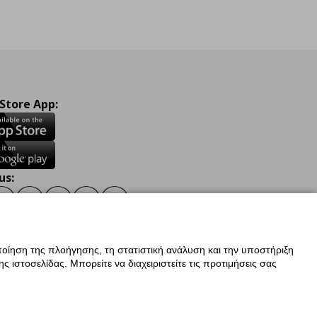
 Store App:
us:
ook
Instagram
TikTok
Youtube
Pinterest
Twitter
οίηση της πλοήγησης, τη στατιστική ανάλυση και την υποστήριξη
 ιστοσελίδας. Μπορείτε να διαχειριστείτε τις προτιμήσεις σας
ν Δεδομένων