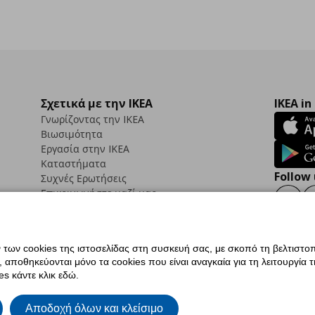
Σχετικά με την IKEA
IKEA in
Γνωρίζοντας την IKEA
Βιωσιμότητα
Εργασία στην IKEA
Καταστήματα
Follow 
Συχνές Ερωτήσεις
Επικοινωνήστε μαζί μας
Faceb
ων cookies της ιστοσελίδας στη συσκευή σας, με σκοπό τη βελτιστοπ
ποθηκεύονται μόνο τα cookies που είναι αναγκαία για τη λειτουργία της
ς προσβασιμότητας
Ρυθμίσεις cookies
Όροι Χρήσης
Γενική Πολιτική Προσωπικώ
s κάντε κλικ εδώ.
ια ΙΚΕΑ.gr
Κώδικας Καταναλωτικής Δεοντολογίας
Αποδοχή όλων και κλείσιμο