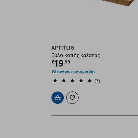
APTITLIG
Ξύλο κοπής κρέατος
Τρέχουσα τιμή
€ 19,
19
€
,
99
95 πόντους ανταμοιβής
(7)
Προσθήκη στο καλάθι
Προσθήκη στα αγαπημένα