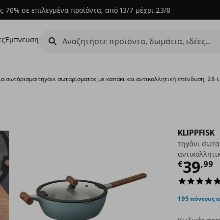
ς 70% σε επιλεγμένα προϊόντα, από 13/7 μέχρι 23/8
ες
Έμπνευση
ια σωτάρισμα
›
τηγάνι σωταρίσματος με καπάκι και αντικολλητική επένδυση, 28 
KLIPPFISK
τηγάνι σωτα
αντικολλητι
Τρέχ
39
€
,
99
195 πόντους 