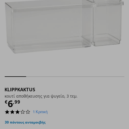
KLIPPKAKTUS
κουτί αποθήκευσης για ψυγείο, 3 τεμ.
Τρέχουσα τιμή
€ 6,99
6
€
,
99
3.0
1 Κριτική
star
rating
30 πόντους ανταμοιβής