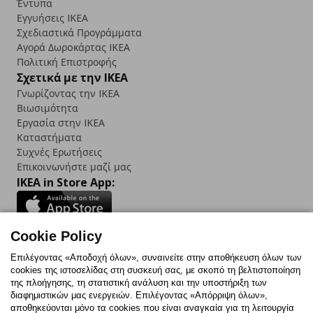
Έντυπα
Εγγυήσεις IKEA
Σχεδιαστικά Προγράμματα
Αγορά Δωρoκάρτας IKEA
Πολιτική Επιστροφής
Σχετικά με την IKEA
Γνωρίζοντας την IKEA
Βιωσιμότητα
Εργασία στην IKEA
Καταστήματα
Συχνές Ερωτήσεις
Επικοινωνήστε μαζί μας
IKEA in Store App:
Cookie Policy
Follow us:
Επιλέγοντας «Αποδοχή όλων», συναινείτε στην αποθήκευση όλων των
cookies της ιστοσελίδας στη συσκευή σας, με σκοπό τη βελτιστοποίηση
Facebook
Instagram
TikTok
Youtube
Pinterest
Twitter
της πλοήγησης, τη στατιστική ανάλυση και την υποστήριξη των
διαφημιστικών μας ενεργειών. Επιλέγοντας «Απόρριψη όλων»,
αποθηκεύονται μόνο τα cookies που είναι αναγκαία για τη λειτουργία