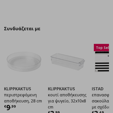
Συνδυάζεται με
Top Selle
KLIPPKAKTUS
KLIPPKAKTUS
ISTAD
περιστρεφόμενη
κουτί αποθήκευσης
επανασφρ
αποθήκευση, 28 cm
για ψυγείο, 32x10x8
σακούλα 
Τρέχουσα τιμή
€ 9,99
9
€
,
99
cm
με σχέδια, 
€
,
99
€
,
49