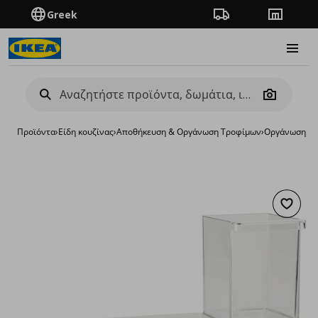
Greek
Πορεία παραγγελίας
Καταστή
Burge
Camera
Προϊόντα
›
Είδη κουζίνας
›
Αποθήκευση & Οργάνωση Τροφίμων
›
Οργάνωση ψυ
Προσθή