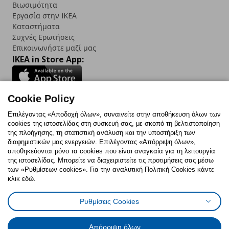
Βιωσιμότητα
Εργασία στην IKEA
Καταστήματα
Συχνές Ερωτήσεις
Επικοινωνήστε μαζί μας
IKEA in Store App:
Cookie Policy
Follow us:
Επιλέγοντας «Αποδοχή όλων», συναινείτε στην αποθήκευση όλων των
cookies της ιστοσελίδας στη συσκευή σας, με σκοπό τη βελτιστοποίηση
Facebook
Instagram
TikTok
Youtube
Pinterest
Twitter
της πλοήγησης, τη στατιστική ανάλυση και την υποστήριξη των
διαφημιστικών μας ενεργειών. Επιλέγοντας «Απόρριψη όλων»,
αποθηκεύονται μόνο τα cookies που είναι αναγκαία για τη λειτουργία
της ιστοσελίδας. Μπορείτε να διαχειριστείτε τις προτιμήσεις σας μέσω
των «Ρυθμίσεων cookies». Για την αναλυτική Πολιτική Cookies κάντε
κλικ εδώ.
Πολιτική Cookies
Δήλωση ψηφιακής προσβασιμότητας
Ρυθμίσεις Cookies
Ρυθμίσεις cookies
Όροι Χρήσης
Γενική Πολιτική Προσωπικών Δεδομένων
Πολιτική Προσωπικών Δεδομένων για ΙΚΕΑ.gr
Απόρριψη όλων