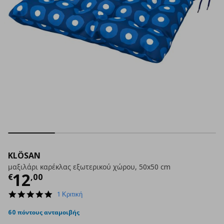
KLÖSAN
μαξιλάρι καρέκλας εξωτερικού χώρου, 50x50 cm
Τρέχουσα τιμή
€ 12,00
12
€
,
00
5.0
1 Κριτική
star
rating
60 πόντους ανταμοιβής