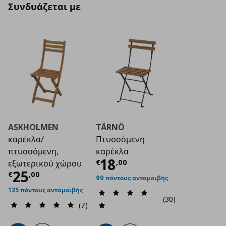
Συνδυάζεται με
ASKHOLMEN
TÄRNÖ
καρέκλα/
Πτυσσόμενη
πτυσσόμενη,
καρέκλα
Τρέχουσα τιμή
€ 1
18
€
,
00
εξωτερικού χώρου
Τρέχουσα τιμή
€ 25,00
25
€
,
00
90 πόντους ανταμοιβής
125 πόντους ανταμοιβής
(30)
(7)