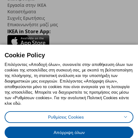
Εργασία στην IKEA
Καταστήματα
Συχνές Ερωτήσεις
Επικοινωνήστε μαζί μας
IKEA in Store App:
Cookie Policy
Follow us:
Επιλέγοντας «Αποδοχή όλων», συναινείτε στην αποθήκευση όλων των
cookies της ιστοσελίδας στη συσκευή σας, με σκοπό τη βελτιστοποίηση
Facebook
Instagram
TikTok
Youtube
Pinterest
Twitter
της πλοήγησης, τη στατιστική ανάλυση και την υποστήριξη των
διαφημιστικών μας ενεργειών. Επιλέγοντας «Απόρριψη όλων»,
αποθηκεύονται μόνο τα cookies που είναι αναγκαία για τη λειτουργία
της ιστοσελίδας. Μπορείτε να διαχειριστείτε τις προτιμήσεις σας μέσω
των «Ρυθμίσεων cookies». Για την αναλυτική Πολιτική Cookies κάντε
κλικ εδώ.
Πολιτική Cookies
Δήλωση ψηφιακής προσβασιμότητας
Ρυθμίσεις Cookies
Ρυθμίσεις cookies
Όροι Χρήσης
Γενική Πολιτική Προσωπικών Δεδομένων
Πολιτική Προσωπικών Δεδομένων για ΙΚΕΑ.gr
Απόρριψη όλων
Κώδικας Καταναλωτικής Δεοντολογίας