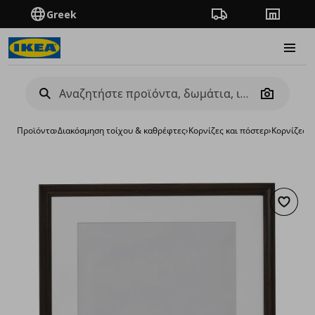
Greek
Πορεία παραγγελίας
Καταστή
Burge
Camera
Προϊόντα
›
Διακόσμηση τοίχου & καθρέφτες
›
Κορνίζες και πόστερ
›
Κορνίζες
›
κ
Προσθή