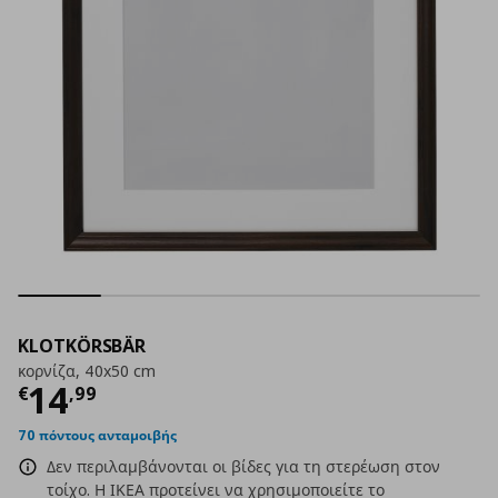
KLOTKÖRSBÄR
κορνίζα, 40x50 cm
Τρέχουσα τιμή
€ 14,99
14
€
,
99
70 πόντους ανταμοιβής
Δεν περιλαμβάνονται οι βίδες για τη στερέωση στον
τοίχο. Η ΙΚΕΑ προτείνει να χρησιμοποιείτε το