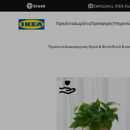
Greek
Εκπτώσεις IKEA έω
Προϊόντα
Δωμάτια
Προσφορές
Υπηρεσί
Προϊόντα
›
Διακοσμητικά, Κεριά & Φυτά
›
Φυτά & κα