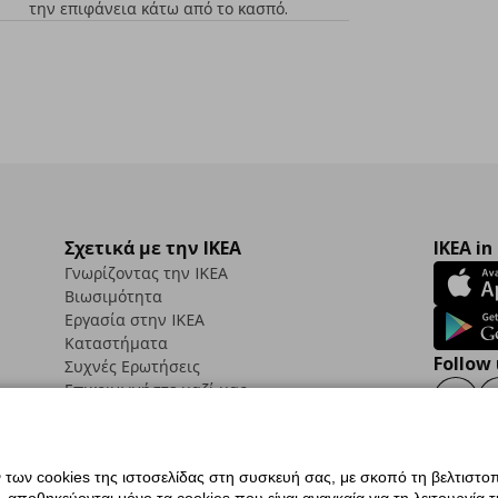
την επιφάνεια κάτω από το κασπό.
Σχετικά με την IKEA
IKEA in
Γνωρίζοντας την IKEA
Βιωσιμότητα
Εργασία στην IKEA
Καταστήματα
Follow 
Συχνές Ερωτήσεις
Επικοινωνήστε μαζί μας
Faceb
ων cookies της ιστοσελίδας στη συσκευή σας, με σκοπό τη βελτιστοπ