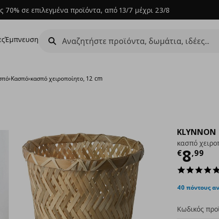
ς 70% σε επιλεγμένα προϊόντα, από 13/7 μέχρι 23/8
ες
Έμπνευση
σπό
›
Κασπό
›
κασπό χειροποίητο, 12 cm
KLYNNON
κασπό χειρο
Τρέχ
8
€
,
99
40 πόντους α
Κωδικός προ