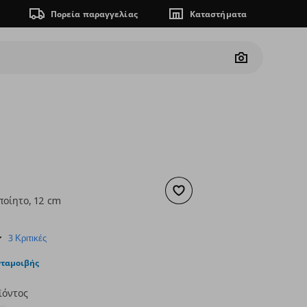
Πορεία παραγγελίας
Καταστήματα
Camera
Προσθήκη στα αγαπημένα
ποίητο, 12 cm
ουσα τιμή
€ 8,99
5.0
3 Κριτικές
star
rating
νταμοιβής
ϊόντος