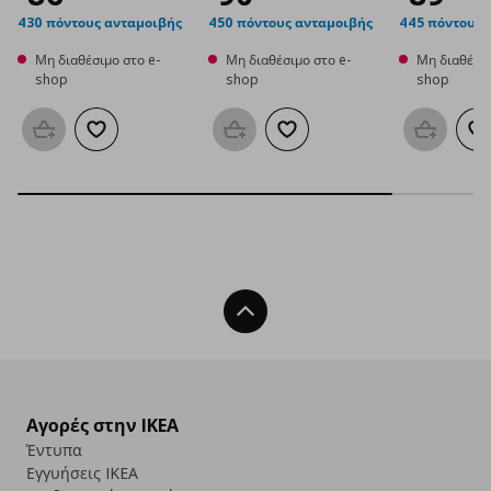
430 πόντους ανταμοιβής
450 πόντους ανταμοιβής
445 πόντους 
Μη διαθέσιμο στο e-
Μη διαθέσιμο στο e-
Μη διαθέσιμ
shop
shop
shop
Προσθήκη στο καλάθι
Προσθήκη στα αγαπημένα
Προσθήκη στο καλάθι
Προσθήκη στα αγαπημένα
Προσθήκη
Π
Back To Top
Αγορές στην IKEA
Έντυπα
Εγγυήσεις IKEA