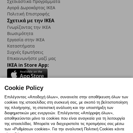
Σχεδιαστικά Προγράμματα
Αγορά Δωρoκάρτας IKEA
Πολιτική Επιστροφής
Σχετικά με την IKEA
Γνωρίζοντας την IKEA
Βιωσιμότητα
Εργασία στην IKEA
Καταστήματα
Συχνές Ερωτήσεις
Επικοινωνήστε μαζί μας
IKEA in Store App:
Cookie Policy
Follow us:
Επιλέγοντας «Αποδοχή όλων», συναινείτε στην αποθήκευση όλων των
cookies της ιστοσελίδας στη συσκευή σας, με σκοπό τη βελτιστοποίηση
Facebook
Instagram
TikTok
Youtube
Pinterest
Twitter
της πλοήγησης, τη στατιστική ανάλυση και την υποστήριξη των
διαφημιστικών μας ενεργειών. Επιλέγοντας «Απόρριψη όλων»,
αποθηκεύονται μόνο τα cookies που είναι αναγκαία για τη λειτουργία
της ιστοσελίδας. Μπορείτε να διαχειριστείτε τις προτιμήσεις σας μέσω
των «Ρυθμίσεων cookies». Για την αναλυτική Πολιτική Cookies κάντε