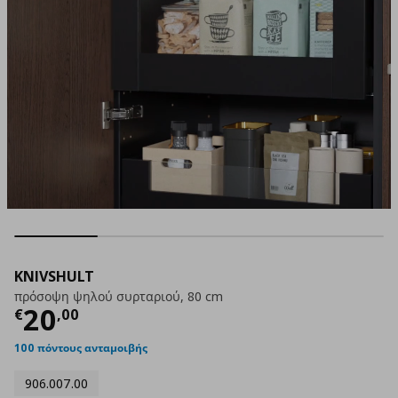
KNIVSHULT
πρόσοψη ψηλού συρταριού, 80 cm
Τρέχουσα τιμή
€ 20,00
20
€
,
00
100 πόντους ανταμοιβής
906.007.00