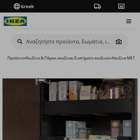
Greek
Πορεία παραγγελίας
Καταστή
Burge
Camera
Προϊόντα
›
Κουζίνα & Πάγκοι κουζίνας
›
Συστήματα κουζινών
›
Κουζίνα METO
Προσθή