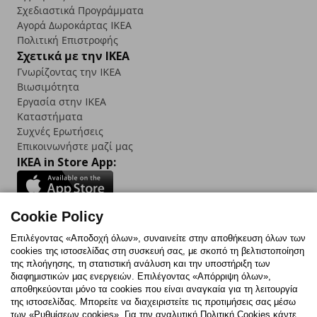
Σχεδιαστικά Προγράμματα
Αγορά Δωρoκάρτας IKEA
Πολιτική Επιστροφής
Σχετικά με την IKEA
Γνωρίζοντας την IKEA
Βιωσιμότητα
Εργασία στην IKEA
Καταστήματα
Συχνές Ερωτήσεις
Επικοινωνήστε μαζί μας
IKEA in Store App:
Cookie Policy
Follow us:
Επιλέγοντας «Αποδοχή όλων», συναινείτε στην αποθήκευση όλων των
cookies της ιστοσελίδας στη συσκευή σας, με σκοπό τη βελτιστοποίηση
Facebook
Instagram
TikTok
Youtube
Pinterest
Twitter
της πλοήγησης, τη στατιστική ανάλυση και την υποστήριξη των
διαφημιστικών μας ενεργειών. Επιλέγοντας «Απόρριψη όλων»,
αποθηκεύονται μόνο τα cookies που είναι αναγκαία για τη λειτουργία
της ιστοσελίδας. Μπορείτε να διαχειριστείτε τις προτιμήσεις σας μέσω
των «Ρυθμίσεων cookies». Για την αναλυτική Πολιτική Cookies κάντε