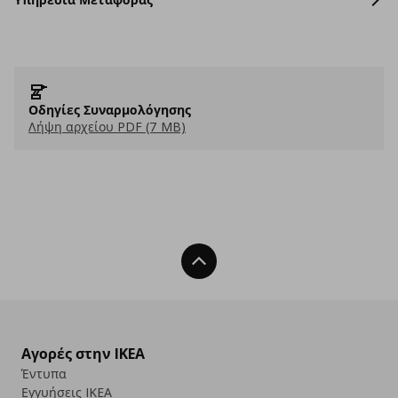
Οδηγίες Συναρμολόγησης
Λήψη αρχείου PDF (7 MB)
Back To Top
Αγορές στην IKEA
Έντυπα
Εγγυήσεις IKEA