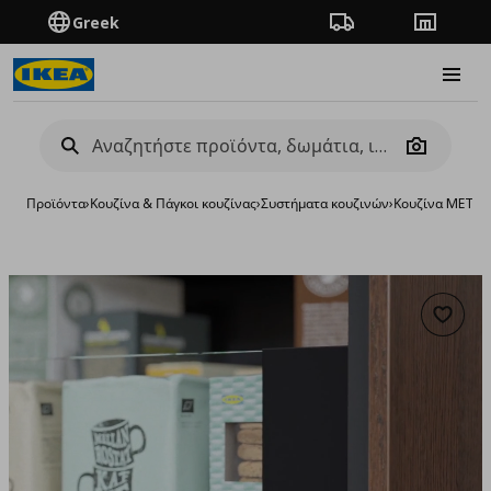
Greek
Πορεία παραγγελίας
Καταστή
Burge
Camera
Προϊόντα
›
Κουζίνα & Πάγκοι κουζίνας
›
Συστήματα κουζινών
›
Κουζίνα METO
Προσθή