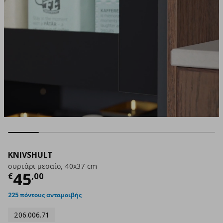
KNIVSHULT
συρτάρι μεσαίο, 40x37 cm
Τρέχουσα τιμή
€ 45,00
45
€
,
00
225 πόντους ανταμοιβής
206.006.71