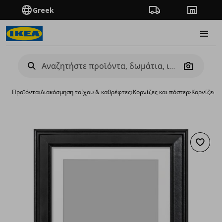
Greek
Πορεία παραγγελίας
Καταστή
Burge
Camera
Προϊόντα
›
Διακόσμηση τοίχου & καθρέφτες
›
Κορνίζες και πόστερ
›
Κορνίζες
›
κ
Προσθή