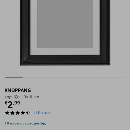
KNOPPÄNG
κορνίζα, 13x18 cm
Τρέχουσα τιμή
€ 2,99
2
€
,
99
4.7
11 Κριτικές
star
rating
10 πόντους ανταμοιβής