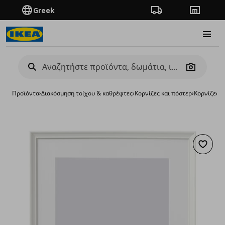
Greek
Πορεία παραγγελίας
Καταστή
Burge
Camera
Προϊόντα
›
Διακόσμηση τοίχου & καθρέφτες
›
Κορνίζες και πόστερ
›
Κορνίζες
›
κ
Προσθή