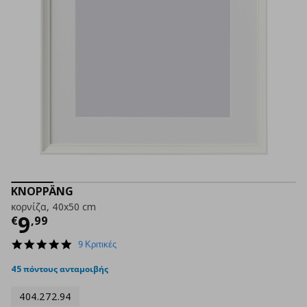
KNOPPÄNG
κορνίζα, 40x50 cm
Τρέχουσα τιμή
€ 9,99
9
€
,
99
4.8
9 Κριτικές
star
rating
45 πόντους ανταμοιβής
404.272.94