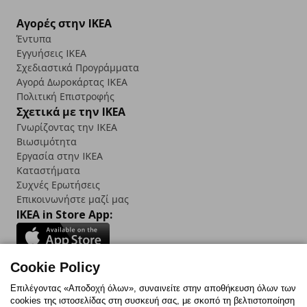
Αγορές στην IKEA
Έντυπα
Εγγυήσεις IKEA
Σχεδιαστικά Προγράμματα
Αγορά Δωρoκάρτας IKEA
Πολιτική Επιστροφής
Σχετικά με την IKEA
Γνωρίζοντας την IKEA
Βιωσιμότητα
Εργασία στην IKEA
Καταστήματα
Συχνές Ερωτήσεις
Επικοινωνήστε μαζί μας
IKEA in Store App:
Cookie Policy
Follow us:
Επιλέγοντας «Αποδοχή όλων», συναινείτε στην αποθήκευση όλων των
cookies της ιστοσελίδας στη συσκευή σας, με σκοπό τη βελτιστοποίηση