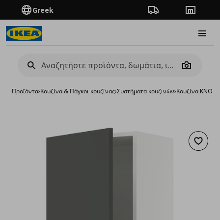
Greek
Πορεία παραγγελίας
Καταστή
Burge
Camera
Προϊόντα
›
Κουζίνα & Πάγκοι κουζίνας
›
Συστήματα κουζινών
›
Κουζίνα KNOX
Προσθή