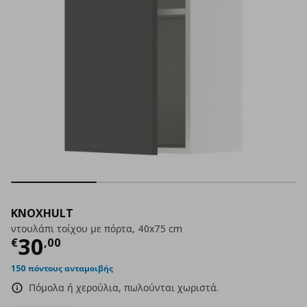
KNOXHULT
ντουλάπι τοίχου με πόρτα, 40x75 cm
Τρέχουσα τιμή
€ 30,00
30
€
,
00
150 πόντους ανταμοιβής
Πόμολα ή χερούλια, πωλούνται χωριστά.