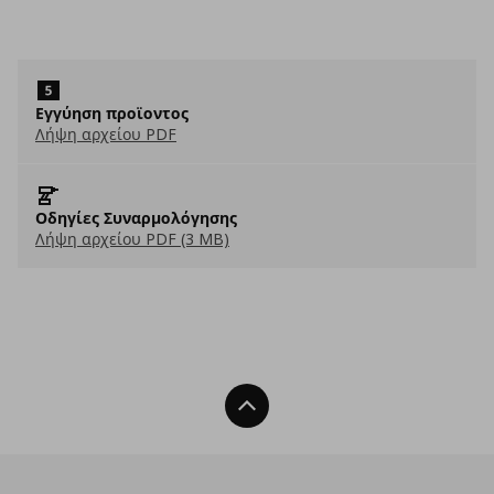
Εγγύηση προϊοντος
Λήψη αρχείου PDF
Οδηγίες Συναρμολόγησης
Λήψη αρχείου PDF (3 MB)
Back To Top