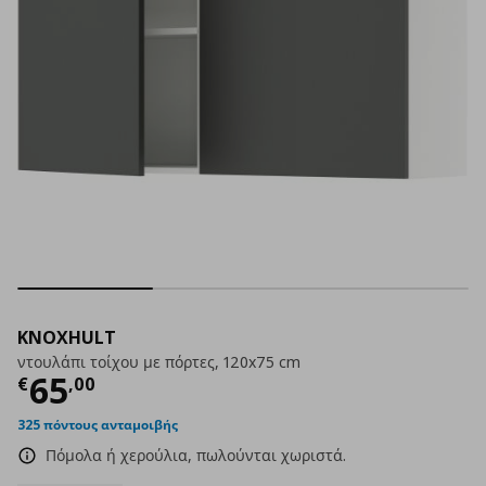
KNOXHULT
ντουλάπι τοίχου με πόρτες, 120x75 cm
Τρέχουσα τιμή
€ 65,00
65
€
,
00
325 πόντους ανταμοιβής
Πόμολα ή χερούλια, πωλούνται χωριστά.