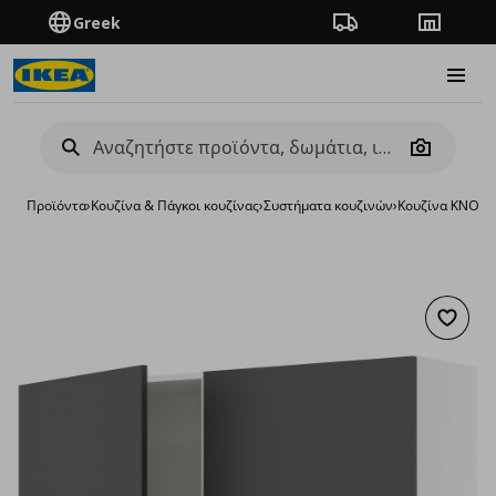
Greek
Πορεία παραγγελίας
Καταστή
Burge
Camera
Προϊόντα
›
Κουζίνα & Πάγκοι κουζίνας
›
Συστήματα κουζινών
›
Κουζίνα KNOX
Προσθή