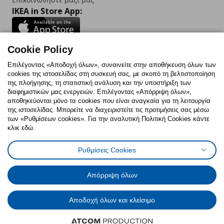
IKEA in Store App:
Cookie Policy
Follow us:
Επιλέγοντας «Αποδοχή όλων», συναινείτε στην αποθήκευση όλων των
cookies της ιστοσελίδας στη συσκευή σας, με σκοπό τη βελτιστοποίηση
Facebook
Instagram
TikTok
Youtube
Pinterest
Twitter
της πλοήγησης, τη στατιστική ανάλυση και την υποστήριξη των
διαφημιστικών μας ενεργειών. Επιλέγοντας «Απόρριψη όλων»,
αποθηκεύονται μόνο τα cookies που είναι αναγκαία για τη λειτουργία
της ιστοσελίδας. Μπορείτε να διαχειριστείτε τις προτιμήσεις σας μέσω
των «Ρυθμίσεων cookies». Για την αναλυτική Πολιτική Cookies κάντε
κλικ εδώ.
Πολιτική Cookies
Δήλωση ψηφιακής προσβασιμότητας
Ρυθμίσεις Cookies
Ρυθμίσεις cookies
Όροι Χρήσης
Γενική Πολιτική Προσωπικών Δεδομένων
Πολιτική Προσωπικών Δεδομένων για ΙΚΕΑ.gr
Απόρριψη όλων
Κώδικας Καταναλωτικής Δεοντολογίας
Αποδοχή όλων και κλείσιμο
© Inter-IKEA Systems B.V. 1999 - 2025