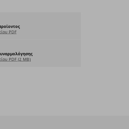
προϊοντος
είου PDF
Συναρμολόγησης
ίου PDF (2 MB)