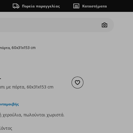
Πορεία παραγγελίας
Καταστήματα
Camera
 πόρτα, 60x31x153 cm
T
Προσθήκη στα αγαπημένα
πι με πόρτα, 60x31x153 cm
ουσα τιμή
€ 70,00
ανταμοιβής
 χερούλια, πωλούνται χωριστά.
ϊόντος