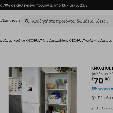
ς 70% σε επιλεγμένα προϊόντα, από 13/7 μέχρι 23/8
ες
Έμπνευση
κουζινών
›
Κουζίνα KNOXHULT
›
Ντουλάπια βάσης KNOXHULT
›
ψηλό ντουλάπι με
KNOXHUL
ψηλό ντουλά
Τρέχ
70
€
,
00
350 πόντους 
Πόμολα ή
Κωδικός προ