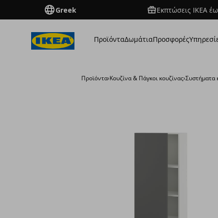
Greek
Εκπτώσεις IKEA έω
Προϊόντα
Δωμάτια
Προσφορές
Υπηρεσί
Προϊόντα
›
Κουζίνα & Πάγκοι κουζίνας
›
Συστήματα 