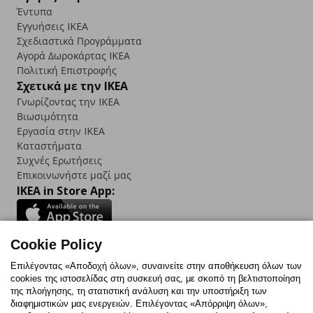
Έντυπα
Εγγυήσεις IKEA
Σχεδιαστικά Προγράμματα
Αγορά Δωρoκάρτας IKEA
Πολιτική Επιστροφής
Σχετικά με την IKEA
Γνωρίζοντας την IKEA
Βιωσιμότητα
Εργασία στην IKEA
Καταστήματα
Συχνές Ερωτήσεις
Επικοινωνήστε μαζί μας
IKEA in Store App:
Cookie Policy
Follow us:
Επιλέγοντας «Αποδοχή όλων», συναινείτε στην αποθήκευση όλων των
cookies της ιστοσελίδας στη συσκευή σας, με σκοπό τη βελτιστοποίηση
Facebook
Instagram
TikTok
Youtube
Pinterest
Twitter
της πλοήγησης, τη στατιστική ανάλυση και την υποστήριξη των
διαφημιστικών μας ενεργειών. Επιλέγοντας «Απόρριψη όλων»,