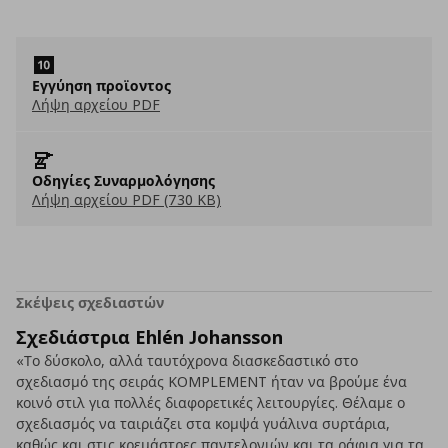
Εγγύηση προϊοντος
Λήψη αρχείου PDF
Οδηγίες Συναρμολόγησης
Λήψη αρχείου PDF (730 KB)
Σκέψεις σχεδιαστών
Σχεδιάστρια Ehlén Johansson
«Το δύσκολο, αλλά ταυτόχρονα διασκεδαστικό στο
σχεδιασμό της σειράς KOMPLEMENT ήταν να βρούμε ένα
κοινό στιλ για πολλές διαφορετικές λειτουργίες. Θέλαμε ο
σχεδιασμός να ταιριάζει στα κομψά γυάλινα συρτάρια,
καθώς και στις κρεμάστρες παντελονιών και τα ράφια για τα