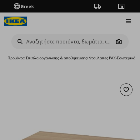
Greek
Πορεία παραγγελίας
Καταστή
Burge
Camera
Προϊόντα
›
Έπιπλα οργάνωσης & αποθήκευσης
›
Ντουλάπες PAX
›
Εσωτερικά ε
Προσθή