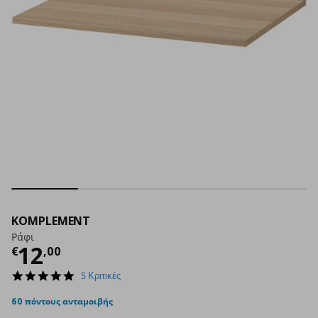
KOMPLEMENT
Ράφι
Τρέχουσα τιμή
€ 12,00
12
€
,
00
4.8
5 Κριτικές
star
rating
60 πόντους ανταμοιβής