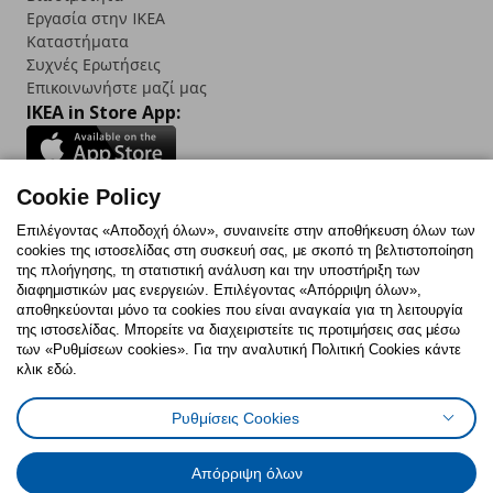
Εργασία στην IKEA
Καταστήματα
Συχνές Ερωτήσεις
Επικοινωνήστε μαζί μας
IKEA in Store App:
Cookie Policy
Follow us:
Επιλέγοντας «Αποδοχή όλων», συναινείτε στην αποθήκευση όλων των
cookies της ιστοσελίδας στη συσκευή σας, με σκοπό τη βελτιστοποίηση
Facebook
Instagram
TikTok
Youtube
Pinterest
Twitter
της πλοήγησης, τη στατιστική ανάλυση και την υποστήριξη των
διαφημιστικών μας ενεργειών. Επιλέγοντας «Απόρριψη όλων»,
αποθηκεύονται μόνο τα cookies που είναι αναγκαία για τη λειτουργία
της ιστοσελίδας. Μπορείτε να διαχειριστείτε τις προτιμήσεις σας μέσω
των «Ρυθμίσεων cookies». Για την αναλυτική Πολιτική Cookies κάντε
κλικ εδώ.
Πολιτική Cookies
Δήλωση ψηφιακής προσβασιμότητας
Ρυθμίσεις Cookies
Ρυθμίσεις cookies
Όροι Χρήσης
Γενική Πολιτική Προσωπικών Δεδομένων
Πολιτική Προσωπικών Δεδομένων για ΙΚΕΑ.gr
Απόρριψη όλων
Κώδικας Καταναλωτικής Δεοντολογίας