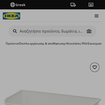
Greek
Πορεία παραγγελίας
Καταστή
Burge
Camera
Προϊόντα
›
Έπιπλα οργάνωσης & αποθήκευσης
›
Ντουλάπες PAX
›
Εσωτερικά ε
Προσθή