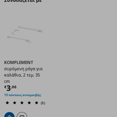
Συνδυάζεται με
KOMPLEMENT
συρόμενη ράγα για
καλάθια, 2 τεμ. 35
cm
Τρέχουσα τιμή
€ 3,00
3
€
,
00
15 πόντους ανταμοιβής
(6)