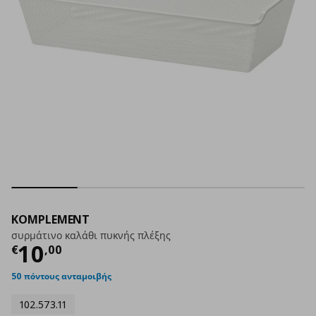
KOMPLEMENT
συρμάτινο καλάθι πυκνής πλέξης
Τρέχουσα τιμή
€ 10,00
10
€
,
00
50 πόντους ανταμοιβής
102.573.11