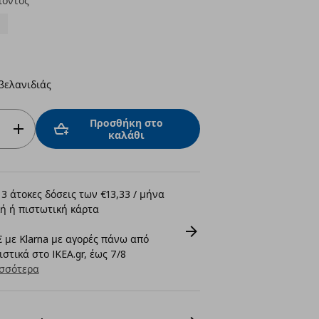
ϊόντος
βελανιδιάς
Προσθήκη στο
καλάθι
3 άτοκες δόσεις των €13,33 / μήνα
ή ή πιστωτική κάρτα
 με Klarna με αγορές πάνω από
στικά στο IKEA.gr, έως 7/8
σσότερα