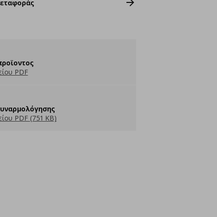
Μεταφοράς
προϊοντος
είου PDF
Συναρμολόγησης
ίου PDF (751 KB)