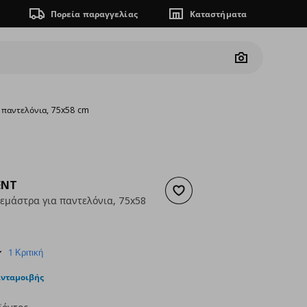
Πορεία παραγγελίας
Καταστήματα
Camera
 παντελόνια, 75x58 cm
ENT
Προσθήκη στα αγαπημένα
εμάστρα για παντελόνια, 75x58
ουσα τιμή
€ 40,00
5.0
1 Κριτική
star
rating
ανταμοιβής