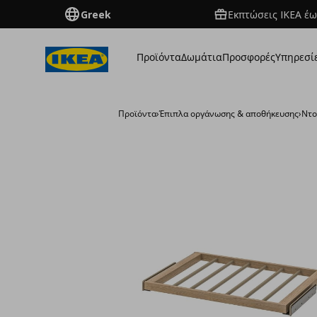
Greek
Εκπτώσεις IKEA έω
Προϊόντα
Δωμάτια
Προσφορές
Υπηρεσί
Προϊόντα
›
Έπιπλα οργάνωσης & αποθήκευσης
›
Ντο