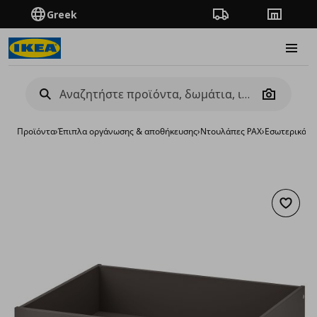
Greek
Πορεία παραγγελίας
Καταστή
Burge
Camera
Προϊόντα
›
Έπιπλα οργάνωσης & αποθήκευσης
›
Ντουλάπες PAX
›
Εσωτερικά ε
Προσθή