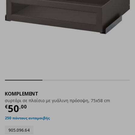
KOMPLEMENT
συρτάρι σε πλαίσιο με γυάλινη πρόσοψη, 75x58 cm
Τρέχουσα τιμή
€ 50,00
50
€
,
00
250 πόντους ανταμοιβής
905.096.64