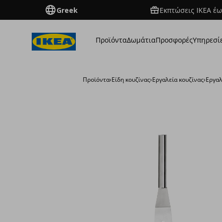
Greek
Εκπτώσεις IKEA έω
Προϊόντα
Δωμάτια
Προσφορές
Υπηρεσί
Προϊόντα
›
Είδη κουζίνας
›
Εργαλεία κουζίνας
›
Εργαλ