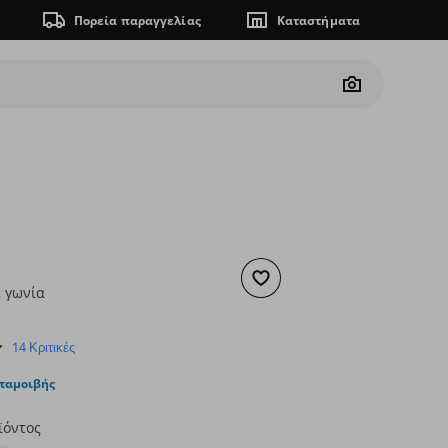
Πορεία παραγγελίας
Καταστήματα
Camera
Προσθήκη στα αγαπημένα
 γωνία
ουσα τιμή
€ 3,49
4.8
14 Κριτικές
star
rating
νταμοιβής
ϊόντος