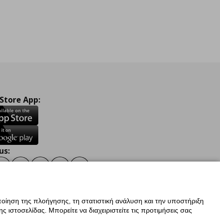
 Store App:
us:
ook
Instagram
TikTok
Youtube
Pinterest
Twitter
οίηση της πλοήγησης, τη στατιστική ανάλυση και την υποστήριξη
 ιστοσελίδας. Μπορείτε να διαχειριστείτε τις προτιμήσεις σας
ν Δεδομένων