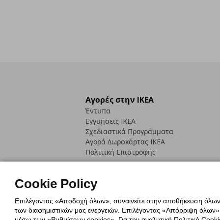
Αγορές στην IKEA
Έντυπα
Εγγυήσεις IKEA
Σχεδιαστικά Προγράμματα
Αγορά Δωρoκάρτας IKEA
Πολιτική Επιστροφής
Cookie Policy
Επιλέγοντας «Αποδοχή όλων», συναινείτε στην αποθήκευση όλων τ
των διαφημιστικών μας ενεργειών. Επιλέγοντας «Απόρριψη όλων», α
Πολιτική Cookies
Δήλωση ψηφιακή
μέσω των «Ρυθμίσεων cookies». Για την αναλυτική Πολιτική Cookie