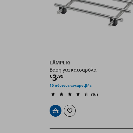
LÄMPLIG
Βάση για κατσαρόλα
Τρέχουσα τιμή
€ 3,9
3
€
,
99
15 πόντους ανταμοιβής
(16)
Προσθήκη στο καλάθι
Προσθήκη στα αγαπημένα