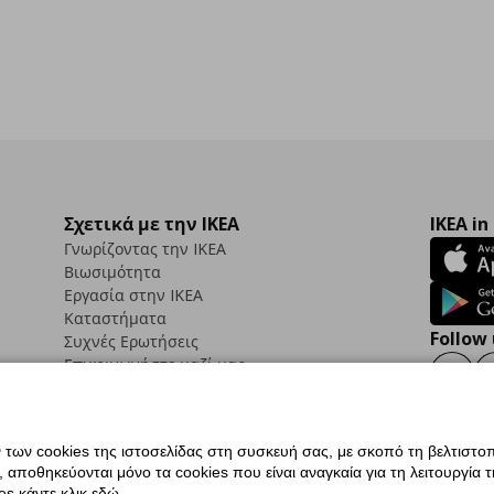
Σχετικά με την IKEA
IKEA in
Γνωρίζοντας την IKEA
Βιωσιμότητα
Εργασία στην IKEA
Καταστήματα
Follow 
Συχνές Ερωτήσεις
Επικοινωνήστε μαζί μας
Faceb
ων cookies της ιστοσελίδας στη συσκευή σας, με σκοπό τη βελτιστοπ
ποθηκεύονται μόνο τα cookies που είναι αναγκαία για τη λειτουργία της
ς προσβασιμότητας
Ρυθμίσεις cookies
Όροι Χρήσης
Γενική Πολιτική Προσωπικώ
s κάντε κλικ εδώ.