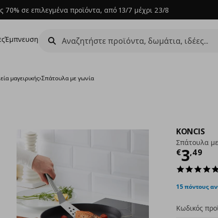
ς 70% σε επιλεγμένα προϊόντα, από 13/7 μέχρι 23/8
ες
Έμπνευση
εία μαγειρικής
›
Σπάτουλα με γωνία
KONCIS
Σπάτουλα με
Τρέχ
3
€
,
49
15 πόντους α
Κωδικός προ