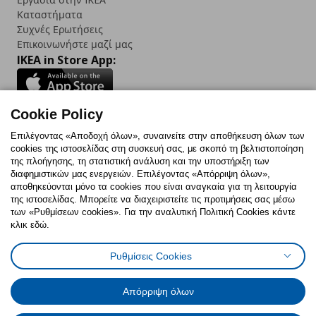
Καταστήματα
Συχνές Ερωτήσεις
Επικοινωνήστε μαζί μας
IKEA in Store App:
Cookie Policy
Follow us:
Επιλέγοντας «Αποδοχή όλων», συναινείτε στην αποθήκευση όλων των
cookies της ιστοσελίδας στη συσκευή σας, με σκοπό τη βελτιστοποίηση
Facebook
Instagram
TikTok
Youtube
Pinterest
Twitter
της πλοήγησης, τη στατιστική ανάλυση και την υποστήριξη των
διαφημιστικών μας ενεργειών. Επιλέγοντας «Απόρριψη όλων»,
αποθηκεύονται μόνο τα cookies που είναι αναγκαία για τη λειτουργία
της ιστοσελίδας. Μπορείτε να διαχειριστείτε τις προτιμήσεις σας μέσω
των «Ρυθμίσεων cookies». Για την αναλυτική Πολιτική Cookies κάντε
κλικ εδώ.
Πολιτική Cookies
Δήλωση ψηφιακής προσβασιμότητας
Ρυθμίσεις Cookies
Ρυθμίσεις cookies
Όροι Χρήσης
Γενική Πολιτική Προσωπικών Δεδομένων
Πολιτική Προσωπικών Δεδομένων για ΙΚΕΑ.gr
Απόρριψη όλων
Κώδικας Καταναλωτικής Δεοντολογίας