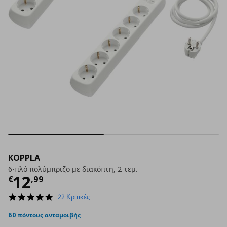
KOPPLA
6-πλό πολύμπριζο με διακόπτη, 2 τεμ.
Τρέχουσα τιμή
€ 12,99
12
€
,
99
4.8
22 Κριτικές
star
rating
60 πόντους ανταμοιβής