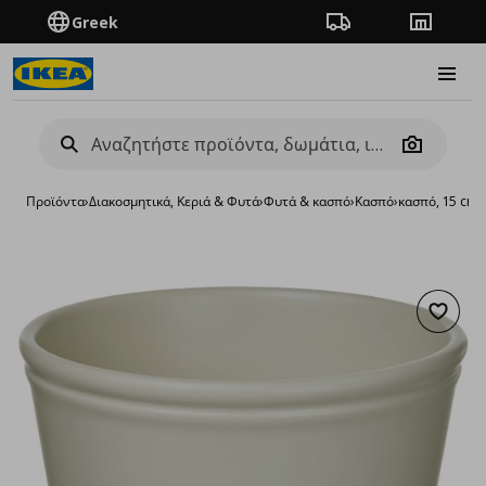
Greek
Πορεία παραγγελίας
Καταστή
Burge
Camera
Προϊόντα
›
Διακοσμητικά, Κεριά & Φυτά
›
Φυτά & κασπό
›
Κασπό
›
κασπό, 15 cm
Προσθή