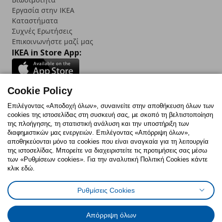
Εργασία στην IKEA
Καταστήματα
Συχνές Ερωτήσεις
Επικοινωνήστε μαζί μας
IKEA in Store App:
Cookie Policy
Follow us:
Επιλέγοντας «Αποδοχή όλων», συναινείτε στην αποθήκευση όλων των
cookies της ιστοσελίδας στη συσκευή σας, με σκοπό τη βελτιστοποίηση
Facebook
Instagram
TikTok
Youtube
Pinterest
Twitter
της πλοήγησης, τη στατιστική ανάλυση και την υποστήριξη των
διαφημιστικών μας ενεργειών. Επιλέγοντας «Απόρριψη όλων»,
αποθηκεύονται μόνο τα cookies που είναι αναγκαία για τη λειτουργία
της ιστοσελίδας. Μπορείτε να διαχειριστείτε τις προτιμήσεις σας μέσω
των «Ρυθμίσεων cookies». Για την αναλυτική Πολιτική Cookies κάντε
κλικ εδώ.
Πολιτική Cookies
Δήλωση ψηφιακής προσβασιμότητας
Ρυθμίσεις Cookies
Ρυθμίσεις cookies
Όροι Χρήσης
Γενική Πολιτική Προσωπικών Δεδομένων
Πολιτική Προσωπικών Δεδομένων για ΙΚΕΑ.gr
Απόρριψη όλων