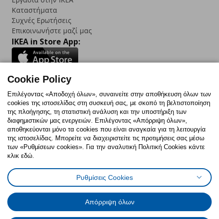
Καταστήματα
Συχνές Ερωτήσεις
Επικοινωνήστε μαζί μας
IKEA in Store App:
Cookie Policy
Follow us:
Επιλέγοντας «Αποδοχή όλων», συναινείτε στην αποθήκευση όλων των
cookies της ιστοσελίδας στη συσκευή σας, με σκοπό τη βελτιστοποίηση
Facebook
Instagram
TikTok
Youtube
Pinterest
Twitter
της πλοήγησης, τη στατιστική ανάλυση και την υποστήριξη των
διαφημιστικών μας ενεργειών. Επιλέγοντας «Απόρριψη όλων»,
αποθηκεύονται μόνο τα cookies που είναι αναγκαία για τη λειτουργία
της ιστοσελίδας. Μπορείτε να διαχειριστείτε τις προτιμήσεις σας μέσω
των «Ρυθμίσεων cookies». Για την αναλυτική Πολιτική Cookies κάντε
κλικ εδώ.
Πολιτική Cookies
Δήλωση ψηφιακής προσβασιμότητας
Ρυθμίσεις Cookies
Ρυθμίσεις cookies
Όροι Χρήσης
Γενική Πολιτική Προσωπικών Δεδομένων
Πολιτική Προσωπικών Δεδομένων για ΙΚΕΑ.gr
Απόρριψη όλων
Κώδικας Καταναλωτικής Δεοντολογίας