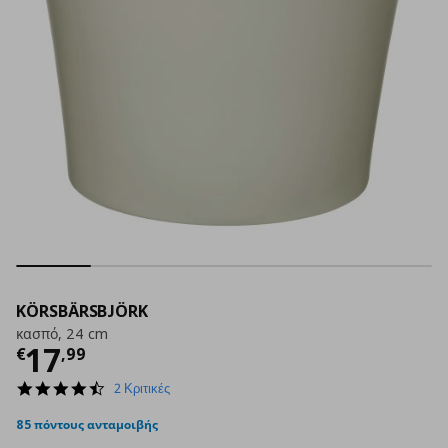
KÖRSBÄRSBJÖRK
κασπό, 24 cm
Τρέχουσα τιμή
€ 17,99
17
€
,
99
4.5
2 Κριτικές
star
rating
85 πόντους ανταμοιβής