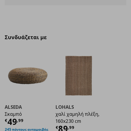
Συνδυάζεται με
ALSEDA
LOHALS
Σκαμπό
χαλί χαμηλή πλέξη,
Τρέχουσα τιμή
€ 49,99
49
€
,
99
160x230 cm
Τρέχουσα τιμή
€ 8
89
€
,
99
245 πόντους ανταμοιβής