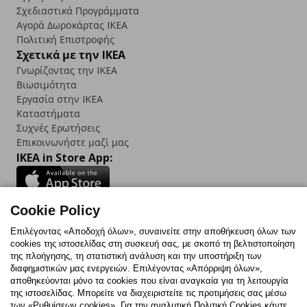
Σχεδιαστικά Προγράμματα
Αγορά Δωρoκάρτας IKEA
Πολιτική Επιστροφής
Σχετικά με την IKEA
Γνωρίζοντας την IKEA
Βιωσιμότητα
Εργασία στην IKEA
Καταστήματα
Συχνές Ερωτήσεις
Επικοινωνήστε μαζί μας
IKEA in Store App:
Cookie Policy
Follow us:
Επιλέγοντας «Αποδοχή όλων», συναινείτε στην αποθήκευση όλων των
cookies της ιστοσελίδας στη συσκευή σας, με σκοπό τη βελτιστοποίηση
Facebook
Instagram
TikTok
Youtube
Pinterest
Twitter
της πλοήγησης, τη στατιστική ανάλυση και την υποστήριξη των
διαφημιστικών μας ενεργειών. Επιλέγοντας «Απόρριψη όλων»,
αποθηκεύονται μόνο τα cookies που είναι αναγκαία για τη λειτουργία
της ιστοσελίδας. Μπορείτε να διαχειριστείτε τις προτιμήσεις σας μέσω
των «Ρυθμίσεων cookies». Για την αναλυτική Πολιτική Cookies κάντε