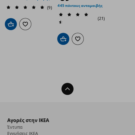
445 πόντους ανταμοιβής
(9)
(21)
Προσθήκη στο καλάθι
Προσθήκη στα αγαπημένα
Προσθήκη στο καλάθι
Προσθήκη στα αγαπημένα
Back To Top
Αγορές στην IKEA
Έντυπα
Εγγυήσεις IKEA