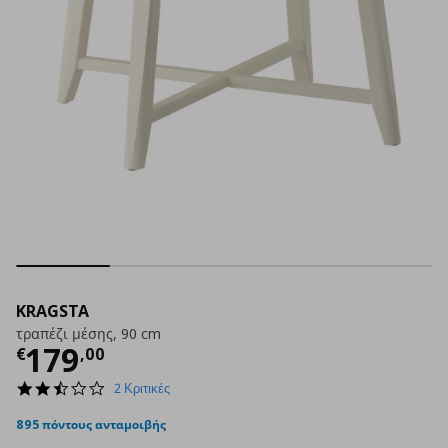
KRAGSTA
τραπέζι μέσης, 90 cm
Τρέχουσα τιμή
€ 179,00
179
€
,
00
2.5
2 Κριτικές
star
rating
895 πόντους ανταμοιβής