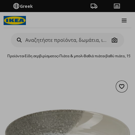
Greek
Πορεία παραγγελίας
Καταστή
Burge
Camera
Προϊόντα
›
Είδη σερβιρίσματος
›
Πιάτα & μπολ
›
Βαθιά πιάτα
›
βαθύ πιάτο, 19 c
Προσθή