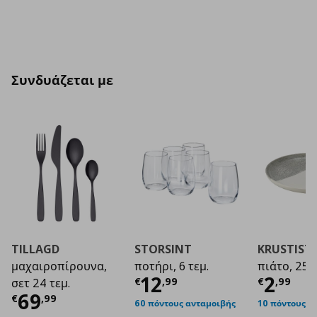
Συνδυάζεται με
TILLAGD
STORSINT
KRUSTIST
μαχαιροπίρουνα,
ποτήρι, 6 τεμ.
πιάτο, 25 
Τρέχουσα τιμή
Τρέχο
€ 1
12
2
€
,
99
€
,
99
σετ 24 τεμ.
Τρέχουσα τιμή
€ 69,99
69
€
,
99
60 πόντους ανταμοιβής
10 πόντους α