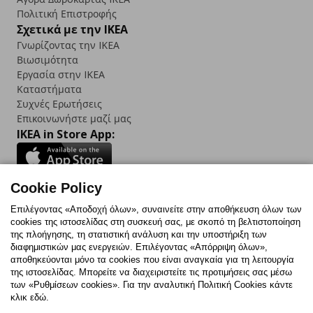
Πολιτική Επιστροφής
Σχετικά με την IKEA
Γνωρίζοντας την IKEA
Βιωσιμότητα
Εργασία στην IKEA
Καταστήματα
Συχνές Ερωτήσεις
Επικοινωνήστε μαζί μας
IKEA in Store App:
Cookie Policy
Follow us:
Επιλέγοντας «Αποδοχή όλων», συναινείτε στην αποθήκευση όλων των
cookies της ιστοσελίδας στη συσκευή σας, με σκοπό τη βελτιστοποίηση
Facebook
Instagram
TikTok
Youtube
Pinterest
Twitter
της πλοήγησης, τη στατιστική ανάλυση και την υποστήριξη των
διαφημιστικών μας ενεργειών. Επιλέγοντας «Απόρριψη όλων»,
αποθηκεύονται μόνο τα cookies που είναι αναγκαία για τη λειτουργία
της ιστοσελίδας. Μπορείτε να διαχειριστείτε τις προτιμήσεις σας μέσω
των «Ρυθμίσεων cookies». Για την αναλυτική Πολιτική Cookies κάντε
κλικ εδώ.