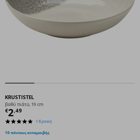
KRUSTISTEL
βαθύ πιάτο, 19 cm
Τρέχουσα τιμή
€ 2,49
2
€
,
49
5.0
1 Κριτική
star
rating
10 πόντους ανταμοιβής