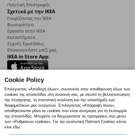
Πολιτική Επιστροφής
Σχετικά με την IKEA
Γνωρίζοντας την IKEA
Βιωσιμότητα
Εργασία στην IKEA
Καταστήματα
Συχνές Ερωτήσεις
Επικοινωνήστε μαζί μας
IKEA in Store App:
Cookie Policy
Follow us:
Επιλέγοντας «Αποδοχή όλων», συναινείτε στην αποθήκευση όλων των
cookies της ιστοσελίδας στη συσκευή σας, με σκοπό τη βελτιστοποίηση
Facebook
Instagram
TikTok
Youtube
Pinterest
Twitter
της πλοήγησης, τη στατιστική ανάλυση και την υποστήριξη των
διαφημιστικών μας ενεργειών. Επιλέγοντας «Απόρριψη όλων»,
αποθηκεύονται μόνο τα cookies που είναι αναγκαία για τη λειτουργία
της ιστοσελίδας. Μπορείτε να διαχειριστείτε τις προτιμήσεις σας μέσω
των «Ρυθμίσεων cookies». Για την αναλυτική Πολιτική Cookies κάντε
κλικ εδώ.
Πολιτική Cookies
Δήλωση ψηφιακής προσβασιμότητας