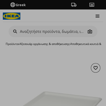
Greek
Πορεία παραγγελίας
Καταστή
Burge
Camera
Προϊόντα
›
Aξεσουάρ οργάνωσης & αποθήκευσης
›
Αποθηκευτικά κουτιά & κα
Προσθή