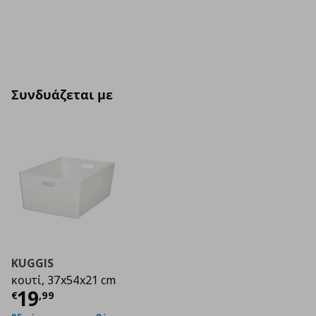
Συνδυάζεται με
KUGGIS
κουτί, 37x54x21 cm
Τρέχουσα τιμή
€ 19,99
19
€
,
99