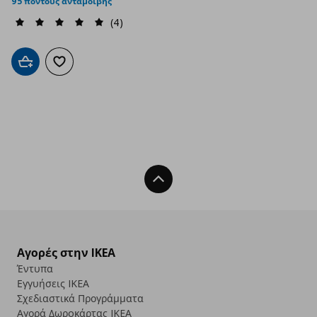
95 πόντους ανταμοιβής
(4)
Προσθήκη στο καλάθι
Προσθήκη στα αγαπημένα
Back To Top
Αγορές στην IKEA
Έντυπα
Εγγυήσεις IKEA
Σχεδιαστικά Προγράμματα
Αγορά Δωρoκάρτας IKEA