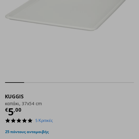
KUGGIS
καπάκι, 37x54 cm
Τρέχουσα τιμή
€ 5,00
5
€
,
00
4.8
5 Κριτικές
star
rating
25 πόντους ανταμοιβής