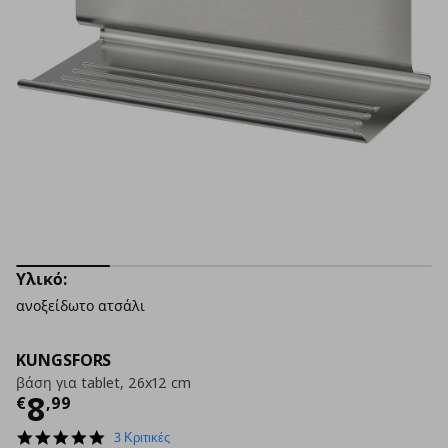
Υλικό:
ανοξείδωτο ατσάλι
KUNGSFORS
βάση για tablet, 26x12 cm
Τρέχουσα τιμή
€ 8,99
8
€
,
99
5.0
3 Κριτικές