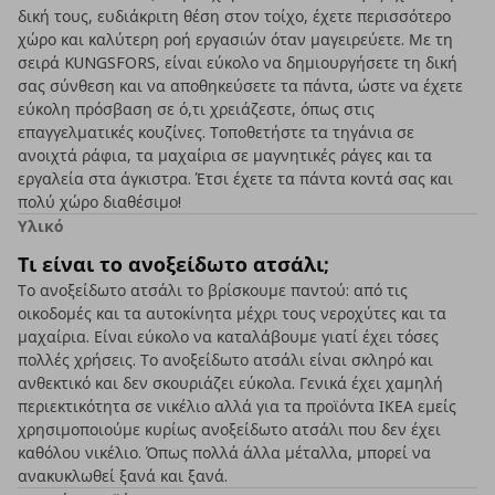
δική τους, ευδιάκριτη θέση στον τοίχο, έχετε περισσότερο
χώρο και καλύτερη ροή εργασιών όταν μαγειρεύετε. Με τη
σειρά KUNGSFORS, είναι εύκολο να δημιουργήσετε τη δική
σας σύνθεση και να αποθηκεύσετε τα πάντα, ώστε να έχετε
εύκολη πρόσβαση σε ό,τι χρειάζεστε, όπως στις
επαγγελματικές κουζίνες. Τοποθετήστε τα τηγάνια σε
ανοιχτά ράφια, τα μαχαίρια σε μαγνητικές ράγες και τα
εργαλεία στα άγκιστρα. Έτσι έχετε τα πάντα κοντά σας και
πολύ χώρο διαθέσιμο!
Υλικό
Τι είναι το ανοξείδωτο ατσάλι;
Το ανοξείδωτο ατσάλι το βρίσκουμε παντού: από τις
οικοδομές και τα αυτοκίνητα μέχρι τους νεροχύτες και τα
μαχαίρια. Είναι εύκολο να καταλάβουμε γιατί έχει τόσες
πολλές χρήσεις. Το ανοξείδωτο ατσάλι είναι σκληρό και
ανθεκτικό και δεν σκουριάζει εύκολα. Γενικά έχει χαμηλή
περιεκτικότητα σε νικέλιο αλλά για τα προϊόντα ΙΚΕΑ εμείς
χρησιμοποιούμε κυρίως ανοξείδωτο ατσάλι που δεν έχει
καθόλου νικέλιο. Όπως πολλά άλλα μέταλλα, μπορεί να
ανακυκλωθεί ξανά και ξανά.