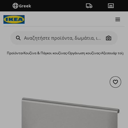
Greek
Πορεία παραγγελίας
Καταστή
Burge
Camera
Προϊόντα
›
Κουζίνα & Πάγκοι κουζίνας
›
Οργάνωση κουζίνας
›
Αξεσουάρ τοίχο
Προσθή