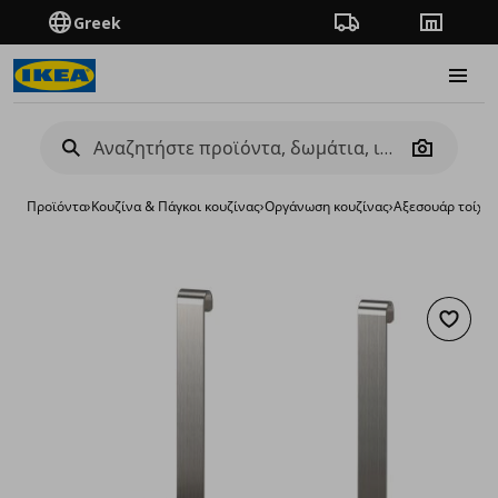
Greek
Πορεία παραγγελίας
Καταστή
Burge
Camera
Προϊόντα
›
Κουζίνα & Πάγκοι κουζίνας
›
Οργάνωση κουζίνας
›
Αξεσουάρ τοίχο
Προσθή