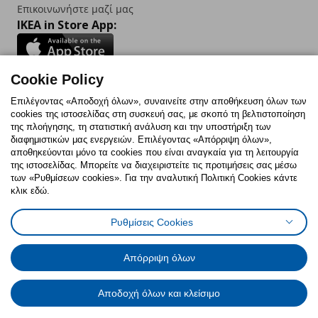
Επικοινωνήστε μαζί μας
IKEA in Store App:
Cookie Policy
Follow us:
Επιλέγοντας «Αποδοχή όλων», συναινείτε στην αποθήκευση όλων των
cookies της ιστοσελίδας στη συσκευή σας, με σκοπό τη βελτιστοποίηση
Facebook
Instagram
TikTok
Youtube
Pinterest
Twitter
της πλοήγησης, τη στατιστική ανάλυση και την υποστήριξη των
διαφημιστικών μας ενεργειών. Επιλέγοντας «Απόρριψη όλων»,
αποθηκεύονται μόνο τα cookies που είναι αναγκαία για τη λειτουργία
της ιστοσελίδας. Μπορείτε να διαχειριστείτε τις προτιμήσεις σας μέσω
των «Ρυθμίσεων cookies». Για την αναλυτική Πολιτική Cookies κάντε
κλικ εδώ.
Πολιτική Cookies
Δήλωση ψηφιακής προσβασιμότητας
Ρυθμίσεις Cookies
Ρυθμίσεις cookies
Όροι Χρήσης
Γενική Πολιτική Προσωπικών Δεδομένων
Πολιτική Προσωπικών Δεδομένων για ΙΚΕΑ.gr
Απόρριψη όλων
Κώδικας Καταναλωτικής Δεοντολογίας
Αποδοχή όλων και κλείσιμο
© Inter-IKEA Systems B.V. 1999 - 2025