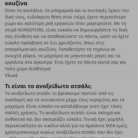
κουζίνα
Όταν τα κουτάλια, τα μπαχαρικά και οι συνταγές έχουν την
δική τους, ευδιάκριτη θέση στον τοίχο, έχετε περισσότερο
χώρο και καλύτερη ροή εργασιών όταν μαγειρεύετε. Με τη
σειρά KUNGSFORS, είναι εύκολο να δημιουργήσετε τη δική
σας σύνθεση και να αποθηκεύσετε τα πάντα, ώστε να έχετε
εύκολη πρόσβαση σε ό,τι χρειάζεστε, όπως στις
επαγγελματικές κουζίνες. Τοποθετήστε τα τηγάνια σε
ανοιχτά ράφια, τα μαχαίρια σε μαγνητικές ράγες και τα
εργαλεία στα άγκιστρα. Έτσι έχετε τα πάντα κοντά σας και
πολύ χώρο διαθέσιμο!
Υλικό
Τι είναι το ανοξείδωτο ατσάλι;
Το ανοξείδωτο ατσάλι το βρίσκουμε παντού: από τις
οικοδομές και τα αυτοκίνητα μέχρι τους νεροχύτες και τα
μαχαίρια. Είναι εύκολο να καταλάβουμε γιατί έχει τόσες
πολλές χρήσεις. Το ανοξείδωτο ατσάλι είναι σκληρό και
ανθεκτικό και δεν σκουριάζει εύκολα. Γενικά έχει χαμηλή
περιεκτικότητα σε νικέλιο αλλά για τα προϊόντα ΙΚΕΑ εμείς
χρησιμοποιούμε κυρίως ανοξείδωτο ατσάλι που δεν έχει