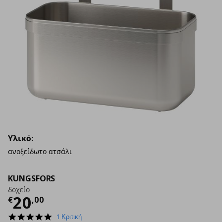
Υλικό:
ανοξείδωτο ατσάλι
KUNGSFORS
δοχείο
Τρέχουσα τιμή
€ 20,00
20
€
,
00
5.0
1 Κριτική